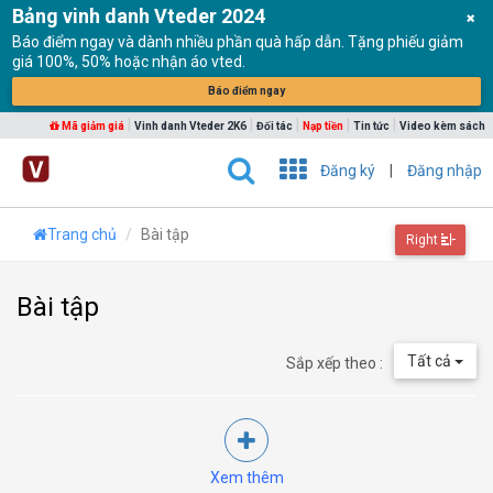
Bảng vinh danh Vteder 2024
Báo điểm ngay và dành nhiều phần quà hấp dẫn. Tặng phiếu giảm
giá 100%, 50% hoặc nhận áo vted.
Báo điểm ngay
|
|
|
|
|
Mã giảm giá
Vinh danh Vteder 2K6
Đối tác
Nạp tiền
Tin tức
Video kèm sách
Đăng ký
|
Đăng nhập
Trang chủ
Bài tập
Right
Bài tập
Tất cả
Sắp xếp theo :
Xem thêm