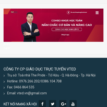
prev
next
CÔNG TY CP GIÁO DỤC TRỰC TUYẾN VTED
Trụ sở: Toà nhà The Pride - Tố Hữu - Q. Hà Đông - Tp. Hà Nội
Hotline: 0976.266.202/0386.104.708
Fax: 0466 864 535
Email: vted.vn@gmail.com
KẾT NỐI MẠNG XÃ HỘI