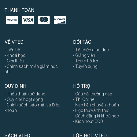
THANH TOÁN
VỀ VTED
ĐỐI TÁC
- Liên hệ
- Tổ chức giáo dục
- Khoá học
- Giảng viên
- Giới thiệu
- Team hỗ trợ
- Chính sách miễn giảm học
- Tuyển dụng
phí
QUY ĐỊNH
HỖ TRỢ
- Thỏa thuận sử dụng
- Câu hỏi thường gặp
- Quy chế hoạt động
- Thi Online
- Chính sách bảo mật và Điều
- Nạp tiền chuyển khoản
khoản
- Học thử và thi thử
- Cách đăng kí khoá học
- Kích hoạt COD
SÁCH VTED
LỚP HỌC VTED