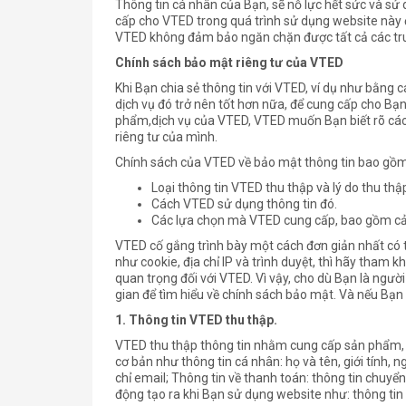
Thông tin cá nhân của Bạn, sẽ nỗ lực hết sức và sử
cấp cho VTED trong quá trình sử dụng website này đ
VTED không đảm bảo ngăn chặn được tất cả các tru
Chính sách bảo mật riêng tư của VTED
Khi Bạn chia sẻ thông tin với VTED, ví dụ như bằng 
dịch vụ đó trở nên tốt hơn nữa, để cung cấp cho Bạn
phẩm,dịch vụ của VTED, VTED muốn Bạn biết rõ các
riêng tư của mình.
Chính sách của VTED về bảo mật thông tin bao gồm
Loại thông tin VTED thu thập và lý do thu thậ
Cách VTED sử dụng thông tin đó.
Các lựa chọn mà VTED cung cấp, bao gồm cả c
VTED cố gắng trình bày một cách đơn giản nhất có 
như cookie, địa chỉ IP và trình duyệt, thì hãy tham 
quan trọng đối với VTED. Vì vậy, cho dù Bạn là người
gian để tìm hiểu về chính sách bảo mật. Và nếu Bạn 
1.
Thông tin VTED thu thập.
VTED thu thập thông tin nhằm cung cấp sản phẩm, dị
cơ bản như thông tin cá nhân: họ và tên, giới tính, ngà
chỉ email; Thông tin về thanh toán: thông tin chuyể
động tạo ra khi Bạn sử dụng website như: thông tin 