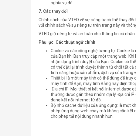
nghĩa vụ đó.
7.
Các thay đổi
Chính sách của VTED về sự riêng tư có thể thay đổi 
với chính sách về sự riêng tư trên trang này và thôn
VTED giữ riêng tư và an toàn cho thông tin cá nhâ
Phụ lục: Các thuật ngữ chính
Cookie và các công nghệ tương tự: Cookie là 
của Bạn khi Bạn truy cập một trang web. Khi 
nhận dạng trình duyệt của Bạn. Cookie có thể
có thể đặt lại trình duyệt thành từ chối tất c
tính năng hoặc sản phẩm, dịch vụ của trang 
Thiết bị: là một máy tính có thể dùng để truy 
máy tính để Bạn, máy tính Bảng hay điện tho
Địa chỉ IP: Mọi thiết bị kết nối Internet được g
thường được gán theo nhóm địa lý. Địa chỉ IP 
đang kết nối Internet từ đó.
Bộ nhớ cache dữ liệu của ứng dụng: là một kho
phép ứng dụng web chạy mà không cần kết nối
cho phép tải nội dung nhanh hơn.