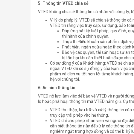
5.
Thông tin VTED chia sẻ
VTED không chia sẻ thông tin cá nhân với công ty, 
Vì lý do pháp lý: VTED sẽ chia sẻ thông tin c
VTED tin rằng việc truy cập, sử dụng, bảo toàn
Đáp ứng bất kỳ luật pháp, quy định, qu
thi hành của chính quyền.
Thực thi Điều khoản sản phẩm, dịch vụ 
Phát hiện, ngăn ngừa hoặc theo cách kh
Bảo vệ các quyền, tài sản hoặc sự an
bị tổn hại khi cần thiết hoặc được cho 
Có sự đồng ý của Khách hàng: VTED sẽ chia sẻ
ngoài VTED khi có sự đồng ý của Bạn, việc c
phẩm và dịch vụ tốt hơn tới từng khách hàng.
hệ với chúng tôi.
6.
An ninh thông tin
VTED nỗ lực làm việc để bảo vệ VTED và người dùng c
lộ hoặc phá hoại thông tin mà VTED nắm giữ. Cụ thể
VTED thu thập, lưu trữ và xử lý thông tin củ
truy cập trái phép vào hệ thống.
VTED chỉ cho phép nhân viên và người đại diệ
cần biết thông tin này để xử lý các thông tin
nghiêm ngặt trong hợp đồng và có thể bị kỷ 