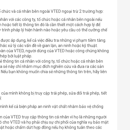
tổ chức và cá nhân bên ngoài VTED ngoại trừ 2 trường hợp:
á nhân với các công ty, tổ chức hoặc cá nhân bên ngoài nếu
 hoặc tiết lộ thông tin đó là cần thiết một cách hợp lý để:
y trình pháp lý hiện hành nào hoặc yêu cầu có thể cưỡng chế
được áp dụng, kể cả việc điều tra những vi phạm tiềm tàng.
ác xử lý các vấn đề về gian lận, an ninh hoặc kỹ thuật.
 toàn của VTED, người dùng của VTED hoặc công chúng không
phép bởi luật pháp.
 thông tin cá nhân với công ty, tổ chức hoặc cá nhân bên
hia sẻ này chỉ nhằm mục đích nghiên cứu và đưa ra các sản
 Nếu bạn không muốn chia sẻ những thông tin trên, hãy liên
ủa mình không bị truy cập trái phép, sửa đổi trái phép, tiết
:
a mình kể cả biện pháp an ninh vật chất nhằm bảo vệ chống
n của VTED truy cập thông tin cá nhân vì họ là những người
 đó cho VTED và họ phải chịu sự chi phối của nghĩa vụ bảo mật
luật hoặc chấm dứt hợp đồng nếu họ không tuân theo các