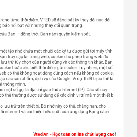
trong từng thời điểm. VTED sẽ đăng bất kỳ thay đổi nào đối
g báo nổi bật với những thay đổi quan trọng.
n của Bạn — đồng thời, Bạn nắm quyền kiểm soát.
một tệp nhỏ chứa một chuỗi các ký tự được gửi tới máy tính
Bạn truy cập lại trang web, cookie cho phép trang web đó
 lưu trữ tùy chọn của người dùng và các thông tin khác. Bạn
ả cookie hoặc cho biết thời điểm gửi cookie. Tuy nhiên, một số
web có thể không hoạt động đúng cách nếu không có cookie.
cập các sản phẩm, dịch vụ của Google. Ví dụ: thiết bị có thể là
ại thông minh.
án một số gọi là địa chỉ giao thức Internet (IP). Các số này
có thể thường được sử dụng để xác định vị trí mà một thiết bị
 lưu trữ trên thiết bị. Bộ nhớ này có thể, chẳng hạn, cho
 internet và cải thiện hiệu suất của ứng dụng Bạng cách
Vted.vn - Học toán online chất lượng cao!