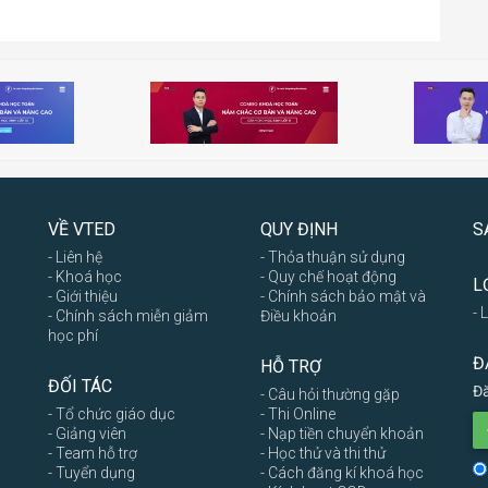
VỀ VTED
QUY ĐỊNH
S
- Liên hệ
- Thỏa thuận sử dụng
- Khoá học
- Quy chế hoạt động
L
- Giới thiệu
- Chính sách bảo mật và
- 
- Chính sách miễn giảm
Điều khoản
học phí
Đ
HỖ TRỢ
ĐỐI TÁC
Đă
- Câu hỏi thường gặp
- Tổ chức giáo dục
- Thi Online
- Giảng viên
- Nạp tiền chuyển khoản
- Team hỗ trợ
- Học thử và thi thử
- Tuyển dụng
- Cách đăng kí khoá học