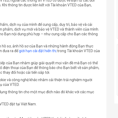
VTED, ngoài các thông tin VTED có được về Bạn từ các đối
. Khi thông tin được liên kết với Tài khoản VTED của Bạn,
hẩm, dịch vụ của mình để cung cấp, duy trì, bảo vệ và cải
ản phẩm, dịch vụ mới và bảo vệ VTED và thành viên của mình.
ho Bạn nội dung phù hợp – như cung cấp cho Bạn các thông
ên hồ sơ, ảnh hồ sơ của Bạn và những hành động Bạn thực
n đưa ra để
giới hạn cài đặt hiển thị
trong Tài khoản VTED của
o tiếp của Bạn nhằm giúp giải quyết mọi vấn đề mà Bạn có thể
Số điện thoại của Bạn để thông báo cho Bạn biết về sản phẩm,
thay đổi hoặc cải tiến sắp tới.
okie và công nghệ khác nhằm cải thiện trải nghiệm người
vụ của VTED.
 dụng thông tin cho một mục đích nào đó khác với các mục
VTED đặt tại Việt Nam.