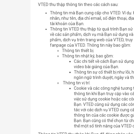
VTED thu thập thông tin theo các cách sau:
Thông tin mà Bạn cung cấp cho VTED. Ví dụ: K
nhân, như tên, địa chỉ email, số điện thoại, đị
tài khoản của Bạn.
Thông tin VTED thu thập từ quá trình Bạn sử
về các sản phẩm, dịch vụ mà Bạn sử dụng và
phẩm, dịch vụ trên trang web của VTED, truy 
fanpage của VTED. Thông tin này bao gồm:
Thông tin thiết bị.
Thông tin nhật ký, bao gồm:
Các chi tiết về cách Bạn sử dụn
video bài giảng của Bạn.
Thông tin sự cố thiết bị như lỗi,
ngôn ngữ trình duyệt, ngày và th
Thông tin vị trí:
Cookie và các công nghệ tương t
thông tin khi Bạn truy cập vào 
việc sử dụng cookie hoặc các côn
Bạn. VTED cũng sử dụng các công
tác với các dịch vụ VTED cung c
thông tin của các cookie được gử
Bạn. Bạn cũng có thể chọn từ ch
thể một số tính năng của VTED 