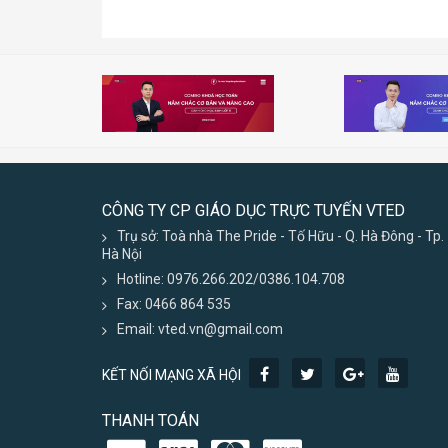
CÔNG TY CP GIÁO DỤC TRỰC TUYẾN VTED
Trụ sở: Toà nhà The Pride - Tố Hữu - Q. Hà Đông - Tp.
Hà Nội
Hotline: 0976.266.202/0386.104.708
Fax: 0466 864 535
Email: vted.vn@gmail.com
KẾT NỐI MẠNG XÃ HỘI
THANH TOÁN