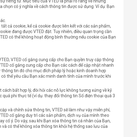
ự riêng tư. Mục tiêu của VTED là phải rõ ràng về những
a chọn có ý nghĩa về cách thông tin được sử dụng. Ví dụ: Bạn
hác.
tất cả cookie, kể cả cookie được liên kết với các sản phẩm,
 cookie đang được VTED đặt. Tuy nhiên, điều quan trọng cần
 VTED có thể không hoạt động bình thường nếu cookie của Bạn
 VTED, VTED cố gắng cung cấp cho Bạn quyền truy cập thông
 VTED cố gắng cung cấp cho Bạn các cách để cập nhật nhanh
ữ thông tin đó cho mục đích pháp lý hoặc kinh doanh hợp
 có thể yêu cầu Bạn xác minh danh tính của mình trước khi
t cách bất hợp lý, đòi hỏi các nỗ lực không tương xứng về kỹ
 quá phi thực tế (ví dụ: thay đổi thông tin Số điện thoại quá 3
cập và chỉnh sửa thông tin, VTED sẽ làm như vậy miễn phí,
 VTED cố gắng duy trì các sản phẩm, dịch vụ của mình theo
ay cố ý. Do vậy, sau khi Bạn xóa thông tin cá nhân của Bạn,
và có thể không xóa thông tin khỏi hệ thống sao lưu của