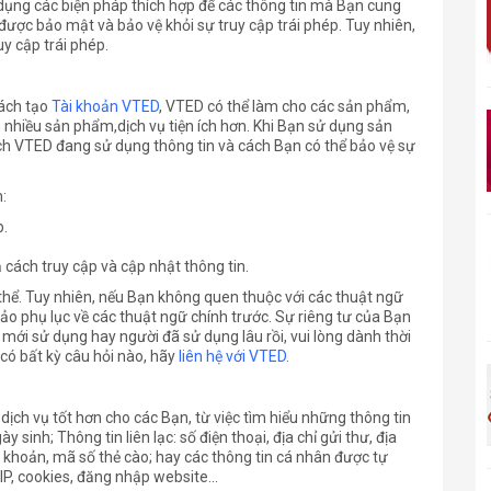
 dụng các biện pháp thích hợp để các thông tin mà Bạn cung
ược bảo mật và bảo vệ khỏi sự truy cập trái phép. Tuy nhiên,
y cập trái phép.
cách tạo
Tài khoản VTED
, VTED có thể làm cho các sản phẩm,
 nhiều sản phẩm,dịch vụ tiện ích hơn. Khi Bạn sử dụng sản
h VTED đang sử dụng thông tin và cách Bạn có thể bảo vệ sự
:
p.
ách truy cập và cập nhật thông tin.
thể. Tuy nhiên, nếu Bạn không quen thuộc với các thuật ngữ
khảo phụ lục về các thuật ngữ chính trước. Sự riêng tư của Bạn
 mới sử dụng hay người đã sử dụng lâu rồi, vui lòng dành thời
có bất kỳ câu hỏi nào, hãy
liên hệ với VTED
.
ch vụ tốt hơn cho các Bạn, từ việc tìm hiểu những thông tin
y sinh; Thông tin liên lạc: số điện thoại, địa chỉ gửi thư, địa
n khoản, mã số thẻ cào; hay các thông tin cá nhân được tự
IP, cookies, đăng nhập website...