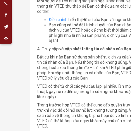
Mọi người đều có những sự quan ngại khác nhau về s
thông tin VTED thu thập để Bạn có thể đưa ra các lự
có thể:
Điều chỉnh
hiển thị Hồ sơ của Bạn với người k
Bạn cũng có thể đặt trình duyệt của Bạn chặn 
dịch vụ của VTED hoặc để cho biết thời điểm
phải ghi nhớ là nhiều sản phẩm, dịch vụ của
bị tắt.
4.
Truy cập và cập nhật thông tin cá nhân của Bạn
Bất cứ khi nào Bạn sử dụng sản phẩm, dịch vụ của
tin cá nhân của Bạn. Nếu thông tin đó không đúng,
chóng hoặc xóa thông tin đó – trừ khi VTED phải gi
pháp. Khi cập nhật thông tin cá nhân của Bạn, VTED
VTED xử lý yêu cầu của Bạn.
VTED có thể từ chối các yêu cầu lặp lại nhiều lần mộ
thuật, gây rủi ro đến sự riêng tư của người khác hoặc
lần/ ngày).
Trong trường hợp VTED có thể cung cấp quyền truy 
trừ khi việc đó đòi hỏi sự nỗ lực không tương xứng.
cách bảo vệ thông tin không bị phá hoại do vô tình h
VTED có thể không xóa ngay khỏi máy chủ của mình 
VTED.