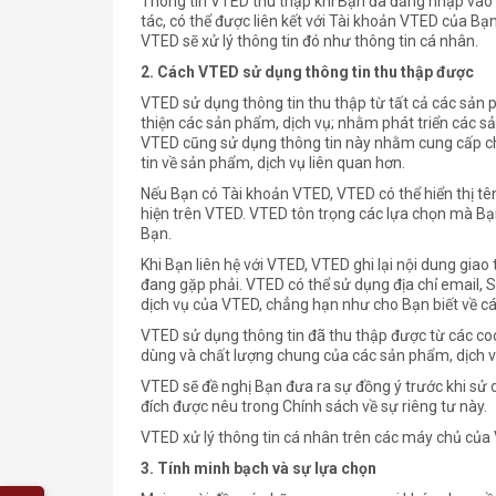
Thông tin VTED thu thập khi Bạn đã đăng nhập vào 
tác, có thể được liên kết với Tài khoản VTED của Bạn
VTED sẽ xử lý thông tin đó như thông tin cá nhân.
2.
Cách VTED sử dụng thông tin thu thập được
VTED sử dụng thông tin thu thập từ tất cả các sản p
thiện các sản phẩm, dịch vụ; nhằm phát triển các s
VTED cũng sử dụng thông tin này nhằm cung cấp c
tin về sản phẩm, dịch vụ liên quan hơn.
Nếu Bạn có Tài khoản VTED, VTED có thể hiển thị t
hiện trên VTED. VTED tôn trọng các lựa chọn mà Bạ
Bạn.
Khi Bạn liên hệ với VTED, VTED ghi lại nội dung gia
đang gặp phải. VTED có thể sử dụng địa chỉ email, 
dịch vụ của VTED, chẳng hạn như cho Bạn biết về các 
VTED sử dụng thông tin đã thu thập được từ các co
dùng và chất lượng chung của các sản phẩm, dịch 
VTED sẽ đề nghị Bạn đưa ra sự đồng ý trước khi sử
đích được nêu trong Chính sách về sự riêng tư này.
VTED xử lý thông tin cá nhân trên các máy chủ của 
3.
Tính minh bạch và sự lựa chọn