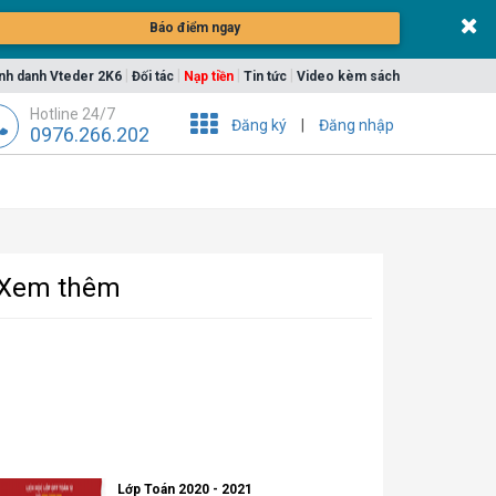
Báo điểm ngay
|
|
|
|
nh danh Vteder 2K6
Đối tác
Nạp tiền
Tin tức
Video kèm sách
Hotline 24/7
Đăng ký
|
Đăng nhập
0976.266.202
Xem thêm
Lớp Toán 2020 - 2021