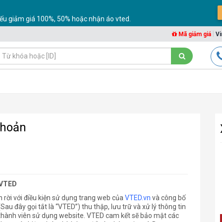
ếu giảm giá 100%, 50% hoặc nhận áo vted.
|
Mã giảm giá
Vi
khoản
 VTED
 rời với điều kiện sử dụng trang web của
VTED.vn
và công bố
u đây gọi tắt là “VTED”) thu thập, lưu trữ và xử lý thông tin
c thành viên sử dụng website. VTED cam kết sẽ bảo mật các