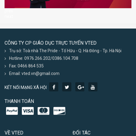
prev
next
CÔNG TY CP GIÁO DỤC TRỰC TUYẾN VTED
Trụ sở: Toà nhà The Pride - Tố Hữu - Q. Hà Đông - Tp. Hà Nội
Hotline: 0976.266.202/0386.104.708
Fax: 0466 864 535
Email: vted.vn@gmail.com
KẾT NỐI MẠNG XÃ HỘI
THANH TOÁN
VỀ VTED
ĐỐI TÁC