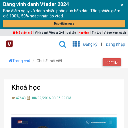
Bảng vinh danh Vteder 2024
Báo điểm ngay và dành nhiều phần quà hấp dẫn. Tặng phiếu giảm
giá 100%, 50% hoặc nhận áo vted.
Báo điểm ngay
|
|
|
|
|
Mã giảm giá
Vinh danh Vteder 2K6
Đối tác
Nạp tiền
Tin tức
Video kèm sách
Đăng ký
|
Đăng nhập
Trang chủ
Chi tiết bài viết
Right
Khoá học
47643
08/02/2016 03:05:09 PM