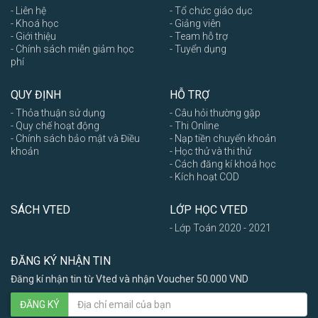
- Liên hệ
- Tổ chức giáo dục
- Khoá học
- Giảng viên
- Giới thiệu
- Team hỗ trợ
- Chính sách miễn giảm học
- Tuyển dụng
phí
QUY ĐỊNH
HỖ TRỢ
- Thỏa thuận sử dụng
- Câu hỏi thường gặp
- Quy chế hoạt động
- Thi Online
- Chính sách bảo mật và Điều
- Nạp tiền chuyển khoản
khoản
- Học thử và thi thử
- Cách đăng kí khoá học
- Kích hoạt COD
SÁCH VTED
LỚP HỌC VTED
- Lớp Toán 2020 - 2021
ĐĂNG KÝ NHẬN TIN
Đăng kí nhận tin từ Vted và nhận Voucher 50.000 VND
ĐĂNG KÝ