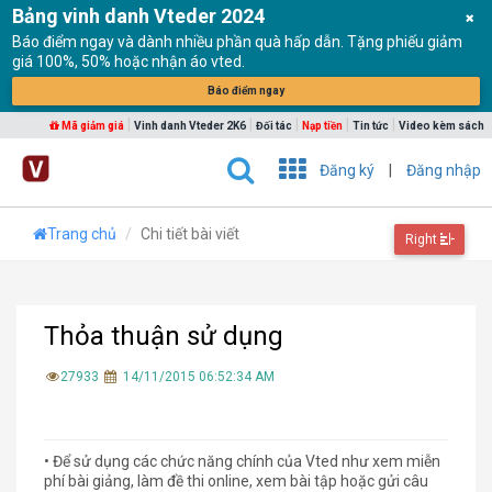
Bảng vinh danh Vteder 2024
Báo điểm ngay và dành nhiều phần quà hấp dẫn. Tặng phiếu giảm
giá 100%, 50% hoặc nhận áo vted.
Báo điểm ngay
|
|
|
|
|
Mã giảm giá
Vinh danh Vteder 2K6
Đối tác
Nạp tiền
Tin tức
Video kèm sách
Đăng ký
|
Đăng nhập
Trang chủ
Chi tiết bài viết
Right
Thỏa thuận sử dụng
27933
14/11/2015 06:52:34 AM
• Để sử dụng các chức năng chính của Vted như xem miễn
phí bài giảng, làm đề thi online, xem bài tập hoặc gửi câu