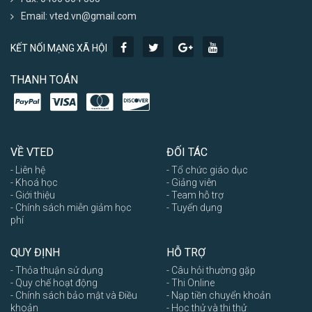
Email: vted.vn@gmail.com
KẾT NỐI MẠNG XÃ HỘI
THANH TOÁN
VỀ VTED
ĐỐI TÁC
- Liên hệ
- Tổ chức giáo dục
- Khoá học
- Giảng viên
- Giới thiệu
- Team hỗ trợ
- Chính sách miễn giảm học
- Tuyển dụng
phí
QUY ĐỊNH
HỖ TRỢ
- Thỏa thuận sử dụng
- Câu hỏi thường gặp
- Quy chế hoạt động
- Thi Online
- Chính sách bảo mật và Điều
- Nạp tiền chuyển khoản
khoản
- Học thử và thi thử