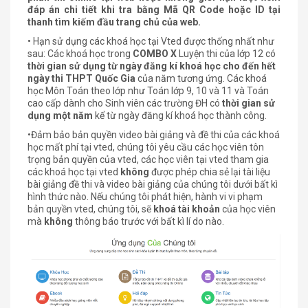
đáp án chi tiết khi tra bằng Mã QR Code hoặc ID tại
thanh tìm kiếm đầu trang chủ của web.
• Hạn sử dụng các khoá học tại Vted được thống nhất như
sau: Các khoá học trong
COMBO X
Luyện thi của lớp 12 có
thời gian sử dụng từ ngày đăng kí khoá học cho đến hết
ngày thi THPT Quốc Gia
của năm tương ứng. Các khoá
học Môn Toán theo lớp như Toán lớp 9, 10 và 11 và Toán
cao cấp dành cho Sinh viên các trường ĐH có
thời gian sử
dụng một năm
kể từ ngày đăng kí khoá học thành công.
•Đảm bảo bản quyền video bài giảng và đề thi của các khoá
học mất phí tại vted, chúng tôi yêu cầu các học viên tôn
trọng bản quyền của vted, các học viên tại vted tham gia
các khoá học tại vted
không
được phép chia sẻ lại tài liệu
bài giảng đề thi và video bài giảng của chúng tôi dưới bất kì
hình thức nào. Nếu chúng tôi phát hiện, hành vi vi phạm
bản quyền vted, chúng tôi, sẽ
khoá tài khoản
của học viên
mà
không
thông báo trước với bất kì lí do nào.