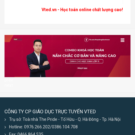
Vted.vn - Học toán online chất lượng cao!
prev
next
CÔNG TY CP GIÁO DỤC TRỰC TUYẾN VTED
Trụ sở: Toà nhà The Pride - Tố Hữu - Q. Hà Đông - Tp. Hà Nội
Hotline: 0976.266.202/0386.104.708
Fax: 0466 864 535