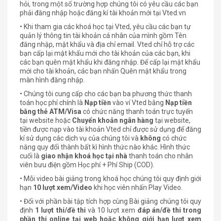
hỏi, trong một số trường hợp chúng tôi có yêu cầu các bạn
phải đăng nhập hoặc đăng kí tài khoản mới tại Vted.vn
• Khi tham gia các khoá học tại Vted, yêu cầu các bạn tự
quản lý thông tin tài khoản cá nhân của mình gồm Tên
đăng nhập, mật khẩu và địa chỉ email. Vted chỉ hỗ trợ các
bạn cấp lại mật khẩu mới cho tài khoản của các bạn, khi
các bạn quên mật khẩu khi đăng nhập. Để cấp lại mật khẩu
mới cho tài khoản, các bạn nhấn Quên mật khẩu trong
màn hình đăng nhập.
• Chúng tôi cung cấp cho các bạn ba phương thức thanh
toán học phí chính là
Nạp tiền
vào ví Vted bằng
Nạp tiền
bằng thẻ ATM/Visa
có chức năng thanh toán trực tuyến
tại website hoặc
Chuyển khoản ngân hàng
tại website,
tiền được nạp vào tài khoản Vted chỉ được sử dụng để đăng
kí sử dụng các dịch vụ của chúng tôi và
không
có chức
năng quy đổi thành bất kì hình thức nào khác. Hình thức
cuối là
giao nhận khoá học tại nhà
thanh toán cho nhân
viên bưu điện gồm Học phí + Phí Ship (COD).
• Mỗi video bài giảng trong khoá học chúng tôi quy định giới
hạn
10 lượt xem/Video
khi học viên nhấn Play Video.
• Đối với phần bài tập tích hợp cùng Bài giảng chúng tôi quy
định
1 lượt thi/đề thi
và 10 lượt xem
đáp án/đề thi trong
phần thi online tại web hoặc không giới hạn lượt xem