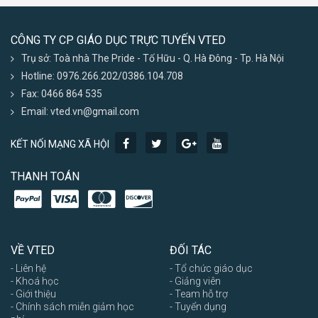
CÔNG TY CP GIÁO DỤC TRỰC TUYẾN VTED
Trụ sở: Toà nhà The Pride - Tố Hữu - Q. Hà Đông - Tp. Hà Nội
Hotline: 0976.266.202/0386.104.708
Fax: 0466 864 535
Email: vted.vn@gmail.com
KẾT NỐI MẠNG XÃ HỘI
THANH TOÁN
VỀ VTED
ĐỐI TÁC
- Liên hệ
- Tổ chức giáo dục
- Khoá học
- Giảng viên
- Giới thiệu
- Team hỗ trợ
- Chính sách miễn giảm học
- Tuyển dụng