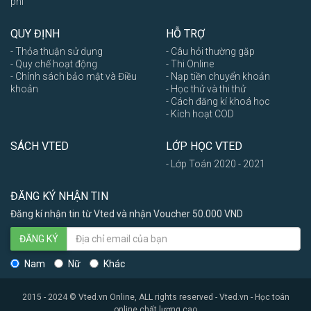
phí
QUY ĐỊNH
HỖ TRỢ
- Thỏa thuận sử dụng
- Câu hỏi thường gặp
- Quy chế hoạt động
- Thi Online
- Chính sách bảo mật và Điều
- Nạp tiền chuyển khoản
khoản
- Học thử và thi thử
- Cách đăng kí khoá học
- Kích hoạt COD
SÁCH VTED
LỚP HỌC VTED
- Lớp Toán 2020 - 2021
ĐĂNG KÝ NHẬN TIN
Đăng kí nhận tin từ Vted và nhận Voucher 50.000 VND
ĐĂNG KÝ
Nam
Nữ
Khác
2015 - 2024 © Vted.vn Online, ALL rights reserved - Vted.vn - Học toán
online chất lượng cao