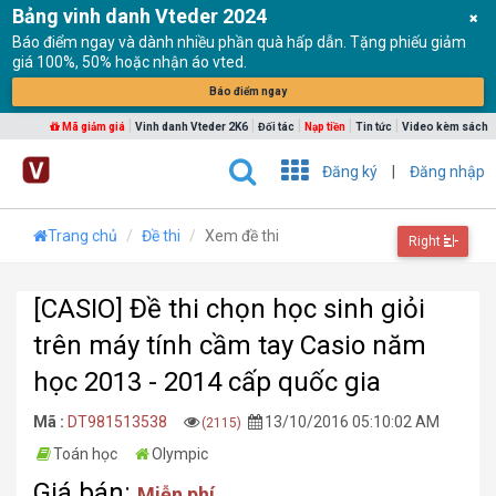
Bảng vinh danh Vteder 2024
Báo điểm ngay và dành nhiều phần quà hấp dẫn. Tặng phiếu giảm
giá 100%, 50% hoặc nhận áo vted.
Báo điểm ngay
|
|
|
|
|
Mã giảm giá
Vinh danh Vteder 2K6
Đối tác
Nạp tiền
Tin tức
Video kèm sách
Đăng ký
|
Đăng nhập
Trang chủ
Đề thi
Xem đề thi
Right
[CASIO] Đề thi chọn học sinh giỏi
trên máy tính cầm tay Casio năm
học 2013 - 2014 cấp quốc gia
Mã :
DT981513538
13/10/2016 05:10:02 AM
(2115)
Toán học
Olympic
Giá bán:
Miễn phí