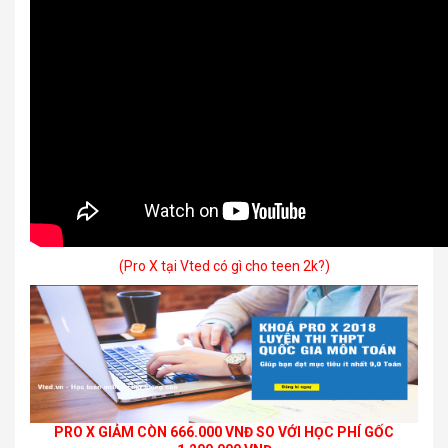
(Pro X tại Vted có gì cho teen 2k?)
PRO X GIẢM CÒN 666.000 VNĐ SO VỚI HỌC PHÍ GỐC