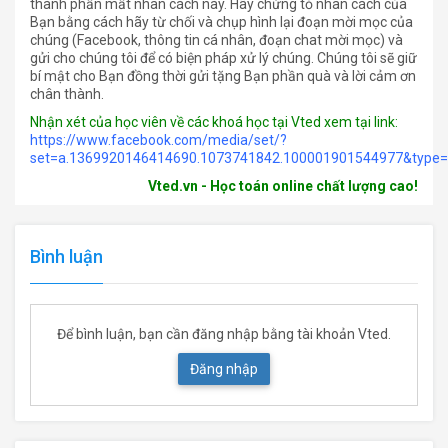
thành phần mất nhân cách này. Hãy chứng tỏ nhân cách của
Bạn bằng cách hãy từ chối và chụp hình lại đoạn mời mọc của
chúng (Facebook, thông tin cá nhân, đoạn chat mời mọc) và
gửi cho chúng tôi để có biện pháp xử lý chúng. Chúng tôi sẽ giữ
bí mật cho Bạn đồng thời gửi tặng Bạn phần quà và lời cảm ơn
chân thành.
Nhận xét của học viên về các khoá học tại Vted xem tại link:
https://www.facebook.com/media/set/?
set=a.1369920146414690.1073741842.100001901544977&type
Vted.vn - Học toán online chất lượng cao!
Bình luận
Để bình luận, bạn cần đăng nhập bằng tài khoản Vted.
Đăng nhập