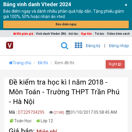
Bảng vinh danh Vteder 2024
Báo điểm ngay và dành nhiều phần quà hấp dẫn. Tặng phiếu giảm
giá 100%, 50% hoặc nhận áo vted.
Báo điểm ngay
|
|
|
|
|
Mã giảm giá
Vinh danh Vteder 2K6
Đối tác
Nạp tiền
Tin tức
Video kèm sách
Đăng ký
|
Đăng nhập
Trang chủ
Đề thi
Xem đề thi
Right
Đề kiểm tra học kì I năm 2018 -
Môn Toán - Trường THPT Trần Phú
- Hà Nội
Mã :
DT229734295
01/10/2017 05:58:45 AM
(2188)
Toán Học
Lớp 12
Giá bán:
Miễn phí