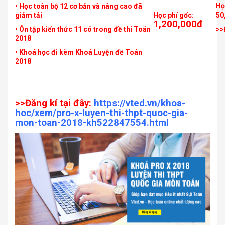
Họ
• Học toàn bộ 12 cơ bản và nâng cao đã
giảm tải
Học phí gốc:
50
1,200,000đ
• Ôn tập kiến thức 11 có trong đề thi Toán
>>
2018
• Khoá học đi kèm Khoá Luyện đề Toán
2018
>>Đăng kí tại đây:
https://vted.vn/khoa-
hoc/xem/pro-x-luyen-thi-thpt-quoc-gia-
mon-toan-2018-kh522847554.html