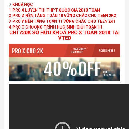
#
KHOÁ HỌC
1
PRO X LUYỆN THI THPT QUỐC GIA 2018 TOÁN
2
PRO Z NỀN TẢNG TOÁN 10 VỮNG CHẮC CHO TEEN 2K2
3
PRO Y NỀN TẢNG TOÁN 11 VỮNG CHẮC CHO TEEN 2K1
4
PRO O CHƯƠNG TRÌNH HỌC SINH GIỎI TOÁN 11
CHỈ 720K SỞ HỮU KHOÁ PRO X TOÁN 2018 TẠI
VTED