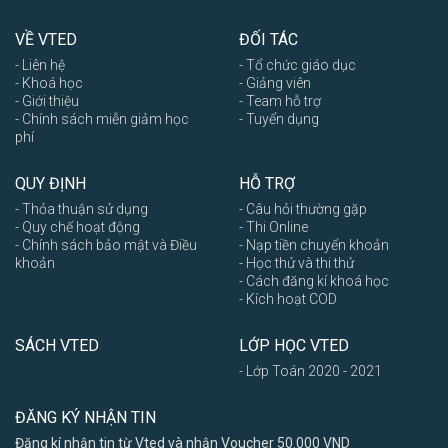
VỀ VTED
ĐỐI TÁC
- Liên hệ
- Tổ chức giáo dục
- Khoá học
- Giảng viên
- Giới thiệu
- Team hỗ trợ
- Chính sách miễn giảm học
- Tuyển dụng
phí
QUY ĐỊNH
HỖ TRỢ
- Thỏa thuận sử dụng
- Câu hỏi thường gặp
- Quy chế hoạt động
- Thi Online
- Chính sách bảo mật và Điều
- Nạp tiền chuyển khoản
khoản
- Học thử và thi thử
- Cách đăng kí khoá học
- Kích hoạt COD
SÁCH VTED
LỚP HỌC VTED
- Lớp Toán 2020 - 2021
ĐĂNG KÝ NHẬN TIN
Đăng kí nhận tin từ Vted và nhận Voucher 50.000 VND