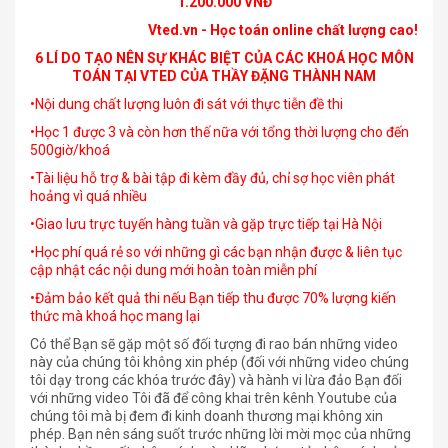
1.200.000 VNĐ
Vted.vn - Học toán online chất lượng cao!
6 LÍ DO TẠO NÊN SỰ KHÁC BIỆT CỦA CÁC KHOÁ HỌC MÔN
TOÁN TẠI VTED CỦA THẦY ĐẶNG THÀNH NAM
•Nội dung chất lượng luôn đi sát với thực tiễn đề thi
•Học 1 được 3 và còn hơn thế nữa với tổng thời lượng cho đến
500giờ/khoá
•Tài liệu hỗ trợ & bài tập đi kèm đầy đủ, chỉ sợ học viên phát
hoảng vì quá nhiều
•Giao lưu trực tuyến hàng tuần và gặp trực tiếp tại Hà Nội
•Học phí quá rẻ so với những gì các bạn nhận được & liên tục
cập nhật các nội dung mới hoàn toàn miễn phí
•Đảm bảo kết quả thi nếu Bạn tiếp thu được 70% lượng kiến
thức mà khoá học mang lại
Có thể Bạn sẽ gặp một số đối tượng đi rao bán những video
này của chúng tôi không xin phép (đối với những video chúng
tôi dạy trong các khóa trước đây) và hành vi lừa đảo Bạn đối
với những video Tôi đã để công khai trên kênh Youtube của
chúng tôi mà bị đem đi kinh doanh thương mại không xin
phép. Bạn nên sáng suốt trước những lời mời mọc của những