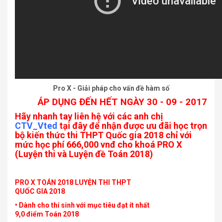
Pro X - Giải pháp cho vấn đề hàm số
ÁP DỤNG ĐẾN HẾT NGÀY 30 - 09 - 2017
Hãy nhanh tay liên hệ với các anh chị
CTV_Vted
tại đây để nhận được ưu đãi học trọn
bộ kiến thức thi THPT Quốc gia 2018 chỉ với
mức học phí 666,000 vnđ cho khoá PRO X
(Luyện thi và Luyện đề Toán 2018)
PRO X TOÁN 2018 LUYỆN THI THPT
QUỐC GIA 2018
• Dành cho thí sinh với mục tiêu đạt ít nhất
9,0 điểm Toán 2018