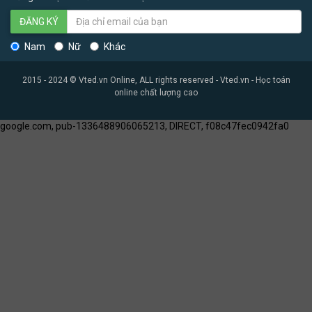
ĐĂNG KÝ
Nam
Nữ
Khác
2015 - 2024 © Vted.vn Online, ALL rights reserved - Vted.vn - Học toán
online chất lượng cao
google.com, pub-1336488906065213, DIRECT, f08c47fec0942fa0