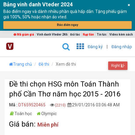
Bảng vinh danh Vteder 2024
Báo điểm ngay và dành nhiều phần quà hấp dẫn. Tặng phiếu giảm
giá 100%, 50% hoặc nhận áo vted.
Báo điểm ngay
|
|
|
|
|
Mã giảm giá
Vinh danh Vteder 2K6
Đối tác
Nạp tiền
Tin tức
Video kèm sách
Đăng ký
|
Đăng nhập
Trang chủ
Đề thi
Xem đề thi
Right
Đề thi chọn HSG môn Toán Thành
phố Cần Thơ năm học 2015 - 2016
Mã :
DT659520465
29/01/2016 03:06:48 AM
(2210)
Toán học
Olympic
Giá bán:
Miễn phí