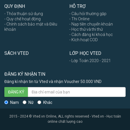
QUY ĐỊNH
HỖ TRỢ
- Thỏa thuận sử dụng
- Câu hỏi thường gặp
- Quy chế hoạt động
- Thi Online
- Chính sách bảo mật và Điều
- Nạp tiền chuyển khoản
khoản
- Học thử và thi thử
- Cách đăng kí khoá học
- Kích hoạt COD
SÁCH VTED
LỚP HỌC VTED
- Lớp Toán 2020 - 2021
ĐĂNG KÝ NHẬN TIN
Đăng kí nhận tin từ Vted và nhận Voucher 50.000 VND
ĐĂNG KÝ
Nam
Nữ
Khác
2015 - 2024 © Vted.vn Online, ALL rights reserved - Vted.vn - Học toán
online chất lượng cao