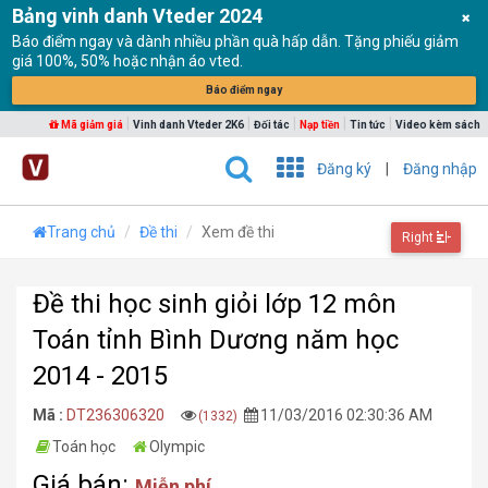
Bảng vinh danh Vteder 2024
Báo điểm ngay và dành nhiều phần quà hấp dẫn. Tặng phiếu giảm
giá 100%, 50% hoặc nhận áo vted.
Báo điểm ngay
|
|
|
|
|
Mã giảm giá
Vinh danh Vteder 2K6
Đối tác
Nạp tiền
Tin tức
Video kèm sách
Đăng ký
|
Đăng nhập
Trang chủ
Đề thi
Xem đề thi
Right
Đề thi học sinh giỏi lớp 12 môn
Toán tỉnh Bình Dương năm học
2014 - 2015
Mã :
DT236306320
11/03/2016 02:30:36 AM
(1332)
Toán học
Olympic
Giá bán:
Miễn phí