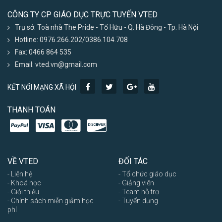
CÔNG TY CP GIÁO DỤC TRỰC TUYẾN VTED
Trụ sở: Toà nhà The Pride - Tố Hữu - Q. Hà Đông - Tp. Hà Nội
Hotline: 0976.266.202/0386.104.708
Fax: 0466 864 535
Email: vted.vn@gmail.com
KẾT NỐI MẠNG XÃ HỘI
THANH TOÁN
VỀ VTED
ĐỐI TÁC
- Liên hệ
- Tổ chức giáo dục
- Khoá học
- Giảng viên
- Giới thiệu
- Team hỗ trợ
- Chính sách miễn giảm học
- Tuyển dụng
phí