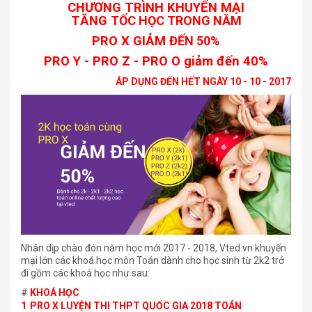
CHƯƠNG TRÌNH KHUYẾN MẠI
TĂNG
TỐC
HỌC
TRONG NĂM
PRO X GIẢM
ĐẾN 50%
PRO Y - PRO Z - PRO O giảm đến 40%
ÁP DỤNG ĐẾN HẾT NGÀY 10 - 10 - 2017
Nhân dịp chào đón năm học mới 2017 - 2018, Vted.vn khuyến
mại lớn các khoá học môn Toán dành cho học sinh từ 2k2 trở
đi gồm các khoá học như sau:
#
KHOÁ HỌC
1
PRO X LUYỆN THI THPT QUỐC GIA 2018 TOÁN