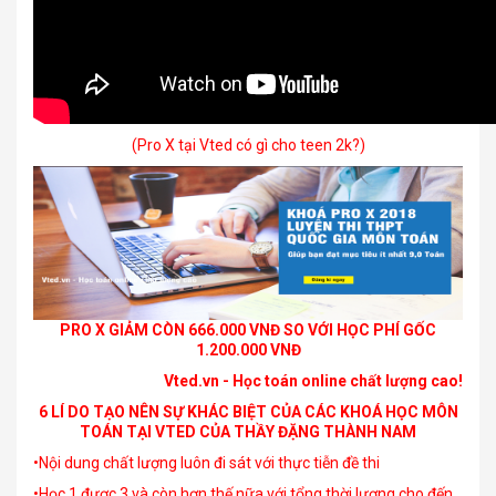
(Pro X tại Vted có gì cho teen 2k?)
PRO X GIẢM CÒN 666.000 VNĐ SO VỚI HỌC PHÍ GỐC
1.200.000 VNĐ
Vted.vn - Học toán online chất lượng cao!
6 LÍ DO TẠO NÊN SỰ KHÁC BIỆT CỦA CÁC KHOÁ HỌC MÔN
TOÁN TẠI VTED CỦA THẦY ĐẶNG THÀNH NAM
•Nội dung chất lượng luôn đi sát với thực tiễn đề thi
•Học 1 được 3 và còn hơn thế nữa với tổng thời lượng cho đến