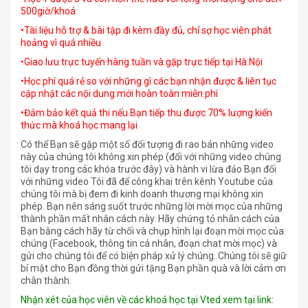
500giờ/khoá
•Tài liệu hỗ trợ & bài tập đi kèm đầy đủ, chỉ sợ học viên phát
hoảng vì quá nhiều
•Giao lưu trực tuyến hàng tuần và gặp trực tiếp tại Hà Nội
•Học phí quá rẻ so với những gì các bạn nhận được & liên tục
cập nhật các nội dung mới hoàn toàn miễn phí
•Đảm bảo kết quả thi nếu Bạn tiếp thu được 70% lượng kiến
thức mà khoá học mang lại
Có thể Bạn sẽ gặp một số đối tượng đi rao bán những video
này của chúng tôi không xin phép (đối với những video chúng
tôi dạy trong các khóa trước đây) và hành vi lừa đảo Bạn đối
với những video Tôi đã để công khai trên kênh Youtube của
chúng tôi mà bị đem đi kinh doanh thương mại không xin
phép. Bạn nên sáng suốt trước những lời mời mọc của những
thành phần mất nhân cách này. Hãy chứng tỏ nhân cách của
Bạn bằng cách hãy từ chối và chụp hình lại đoạn mời mọc của
chúng (Facebook, thông tin cá nhân, đoạn chat mời mọc) và
gửi cho chúng tôi để có biện pháp xử lý chúng. Chúng tôi sẽ giữ
bí mật cho Bạn đồng thời gửi tặng Bạn phần quà và lời cảm ơn
chân thành.
Nhận xét của học viên về các khoá học tại Vted xem tại link: