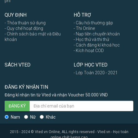
phí
QUY ĐỊNH
HỖ TRỢ
- Thỏa thuận sử dụng
- Câu hỏi thường gặp
- Quy chế hoạt động
- Thi Online
- Chính sách bảo mật và Điều
- Nạp tiền chuyển khoản
khoản
- Học thử và thi thử
- Cách đăng kí khoá học
- Kích hoạt COD
SÁCH VTED
LỚP HỌC VTED
- Lớp Toán 2020 - 2021
ĐĂNG KÝ NHẬN TIN
Đăng kí nhận tin từ Vted và nhận Voucher 50.000 VND
ĐĂNG KÝ
Nam
Nữ
Khác
2015 - 2024 © Vted.vn Online, ALL rights reserved - Vted.vn - Học toán
online chất lượng cao