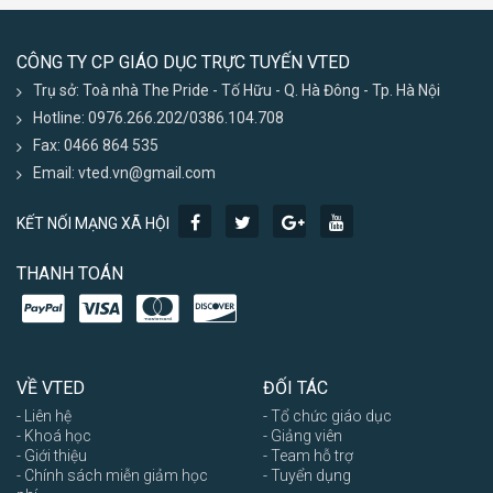
CÔNG TY CP GIÁO DỤC TRỰC TUYẾN VTED
Trụ sở: Toà nhà The Pride - Tố Hữu - Q. Hà Đông - Tp. Hà Nội
Hotline: 0976.266.202/0386.104.708
Fax: 0466 864 535
Email: vted.vn@gmail.com
KẾT NỐI MẠNG XÃ HỘI
THANH TOÁN
VỀ VTED
ĐỐI TÁC
- Liên hệ
- Tổ chức giáo dục
- Khoá học
- Giảng viên
- Giới thiệu
- Team hỗ trợ
- Chính sách miễn giảm học
- Tuyển dụng