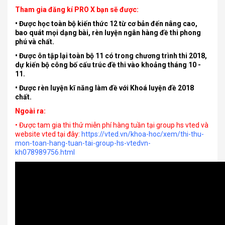
Tham gia đăng kí PRO X bạn sẽ được:
• Được học toàn bộ kiến thức 12 từ cơ bản đến nâng cao,
bao quát mọi dạng bài, rèn luyện ngân hàng đề thi phong
phú và chất.
• Được ôn tập lại toàn bộ 11 có trong chương trình thi 2018,
dự kiến bộ công bố cấu trúc đề thi vào khoảng tháng 10 -
11.
• Được rèn luyện kĩ năng làm đề với Khoá luyện đề 2018
chất.
Ngoài ra:
• Được tam gia thi thử miễn phí hàng tuần tại group hs vted và
website vted tại đây:
https://vted.vn/khoa-hoc/xem/thi-thu-
mon-toan-hang-tuan-tai-group-hs-vtedvn-
kh078989756.html