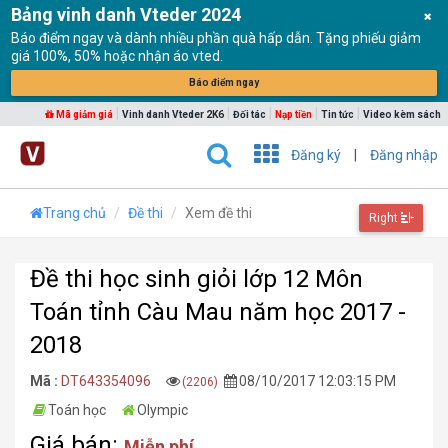
Bảng vinh danh Vteder 2024
Báo điểm ngay và dành nhiều phần quà hấp dẫn. Tặng phiếu giảm
giá 100%, 50% hoặc nhận áo vted.
Báo điểm ngay
|
|
|
|
|
Mã giảm giá
Vinh danh Vteder 2K6
Đối tác
Nạp tiền
Tin tức
Video kèm sách
Đăng ký
|
Đăng nhập
Trang chủ
Đề thi
Xem đề thi
Right
Đề thi học sinh giỏi lớp 12 Môn
Toán tỉnh Càu Mau năm học 2017 -
2018
Mã :
DT643354096
08/10/2017 12:03:15 PM
(2206)
Toán học
Olympic
Giá bán:
Miễn phí