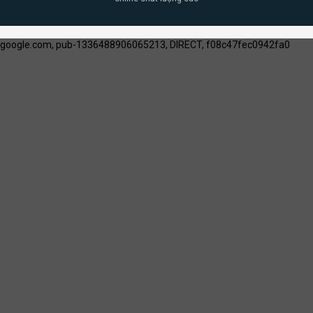
google.com, pub-1336488906065213, DIRECT, f08c47fec0942fa0