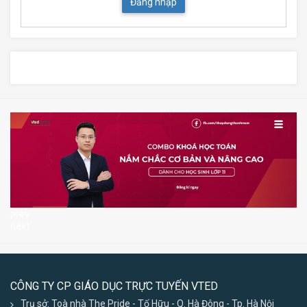
Đăng nhập
prev
next
CÔNG TY CP GIÁO DỤC TRỰC TUYẾN VTED
Trụ sở: Toà nhà The Pride - Tố Hữu - Q. Hà Đông - Tp. Hà Nội