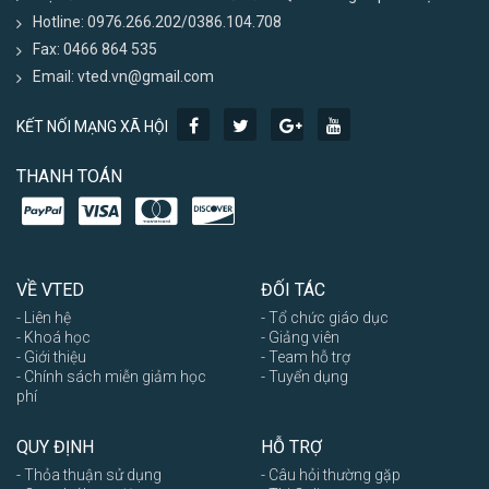
Hotline: 0976.266.202/0386.104.708
Fax: 0466 864 535
Email: vted.vn@gmail.com
KẾT NỐI MẠNG XÃ HỘI
THANH TOÁN
VỀ VTED
ĐỐI TÁC
- Liên hệ
- Tổ chức giáo dục
- Khoá học
- Giảng viên
- Giới thiệu
- Team hỗ trợ
- Chính sách miễn giảm học
- Tuyển dụng
phí
QUY ĐỊNH
HỖ TRỢ
- Thỏa thuận sử dụng
- Câu hỏi thường gặp