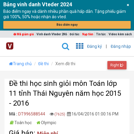
Bảng vinh danh Vteder 2024
Báo điểm ngay và dành nhiều phần quà hấp dẫn. Tặng phiếu giảm
giá 100%, 50% hoặc nhận áo vted.
Báo điểm ngay
|
|
|
|
|
Mã giảm giá
Vinh danh Vteder 2K6
Đối tác
Nạp tiền
Tin tức
Video kèm sách
Đăng ký
|
Đăng nhập
Trang chủ
Đề thi
Xem đề thi
Right
Đề thi học sinh giỏi môn Toán lớp
11 tỉnh Thái Nguyên năm học 2015
- 2016
Mã :
DT996588544
16/04/2016 01:00:16 PM
(7625)
Toán học
Olympic
Giá bán:
Miễn phí