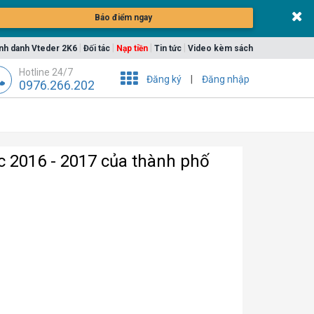
Báo điểm ngay
|
|
|
|
nh danh Vteder 2K6
Đối tác
Nạp tiền
Tin tức
Video kèm sách
Hotline 24/7
Đăng ký
|
Đăng nhập
0976.266.202
c 2016 - 2017 của thành phố