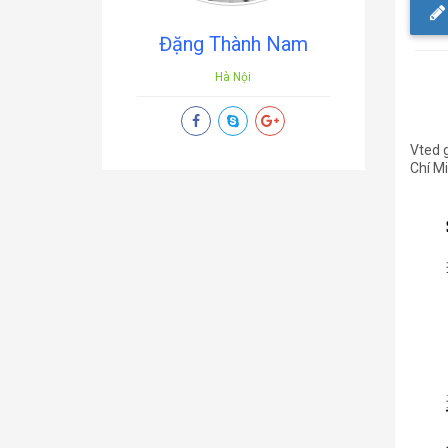
Đặng Thành Nam
Hà Nội
Vted g
Chí M