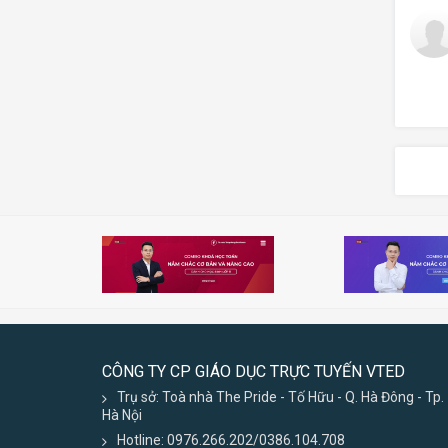
CÔNG TY CP GIÁO DỤC TRỰC TUYẾN VTED
Trụ sở: Toà nhà The Pride - Tố Hữu - Q. Hà Đông - Tp.
Hà Nội
Hotline: 0976.266.202/0386.104.708