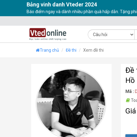
Bảng vinh danh Vteder 2024
Báo điểm ngay và dành nhiều phần quà hấp dẫn. Tặng phi
Trang chủ
Đề thi
Xem đề thi
Đề 
Hồ 
Mã :
To
Giá