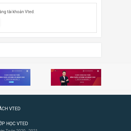
ằng tài khoản Vted.
ÁCH VTED
ỚP HỌC VTED