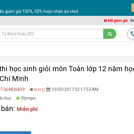
ếu giảm giá 100%, 50% hoặc nhận áo vted.
|
Mã giảm giá
Vi
thi học sinh giỏi môn Toán lớp 12 năm họ
Chí Minh
DT364826839
10/03/2017 02:17:53 AM
(6312)
án học
Olympic
 bán:
Miễn phí