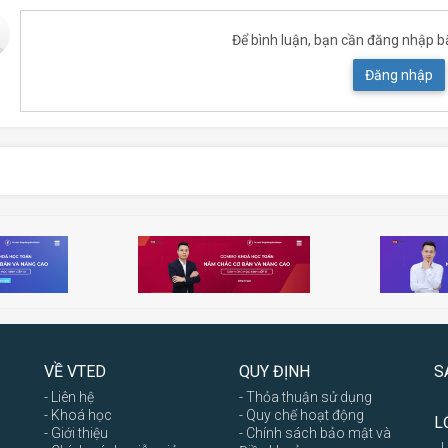
Để bình luận, bạn cần đăng nhập b
Đăng nhập
VỀ VTED
QUY ĐỊNH
S
- Liên hệ
- Thỏa thuận sử dụng
- Khoá học
- Quy chế hoạt động
L
- Giới thiệu
- Chính sách bảo mật và