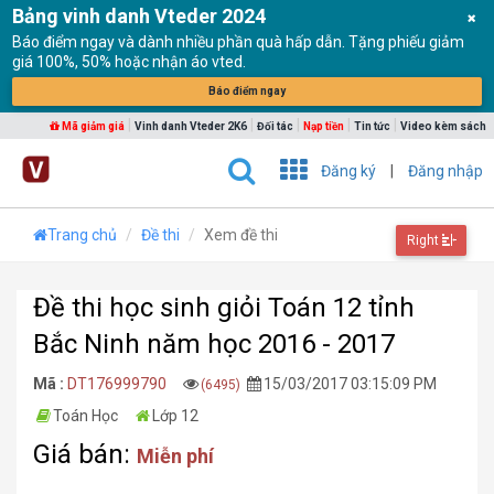
Bảng vinh danh Vteder 2024
Báo điểm ngay và dành nhiều phần quà hấp dẫn. Tặng phiếu giảm
giá 100%, 50% hoặc nhận áo vted.
Báo điểm ngay
|
|
|
|
|
Mã giảm giá
Vinh danh Vteder 2K6
Đối tác
Nạp tiền
Tin tức
Video kèm sách
Đăng ký
|
Đăng nhập
Trang chủ
Đề thi
Xem đề thi
Right
Đề thi học sinh giỏi Toán 12 tỉnh
Bắc Ninh năm học 2016 - 2017
Mã :
DT176999790
15/03/2017 03:15:09 PM
(6495)
Toán Học
Lớp 12
Giá bán:
Miễn phí