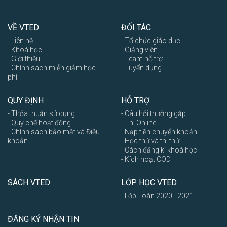
VỀ VTED
ĐỐI TÁC
- Liên hệ
- Tổ chức giáo dục
- Khoá học
- Giảng viên
- Giới thiệu
- Team hỗ trợ
- Chính sách miễn giảm học
- Tuyển dụng
phí
QUY ĐỊNH
HỖ TRỢ
- Thỏa thuận sử dụng
- Câu hỏi thường gặp
- Quy chế hoạt động
- Thi Online
- Chính sách bảo mật và Điều
- Nạp tiền chuyển khoản
khoản
- Học thử và thi thử
- Cách đăng kí khoá học
- Kích hoạt COD
SÁCH VTED
LỚP HỌC VTED
- Lớp Toán 2020 - 2021
ĐĂNG KÝ NHẬN TIN