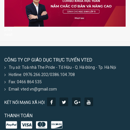
prev
next
CÔNG TY CP GIÁO DỤC TRỰC TUYẾN VTED
Trụ sở: Toà nhà The Pride - Tố Hữu - Q. Hà Đông - Tp. Hà Nội
Hotline: 0976.266.202/0386.104.708
Fax: 0466 864 535
Email: vted.vn@gmail.com
KẾT NỐI MẠNG XÃ HỘI
THANH TOÁN