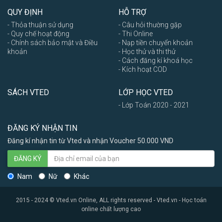
QUY ĐỊNH
HỖ TRỢ
- Thỏa thuận sử dụng
- Câu hỏi thường gặp
- Quy chế hoạt động
- Thi Online
- Chính sách bảo mật và Điều
- Nạp tiền chuyển khoản
khoản
- Học thử và thi thử
- Cách đăng kí khoá học
- Kích hoạt COD
SÁCH VTED
LỚP HỌC VTED
- Lớp Toán 2020 - 2021
ĐĂNG KÝ NHẬN TIN
Đăng kí nhận tin từ Vted và nhận Voucher 50.000 VND
ĐĂNG KÝ
Nam
Nữ
Khác
2015 - 2024 © Vted.vn Online, ALL rights reserved - Vted.vn - Học toán
online chất lượng cao