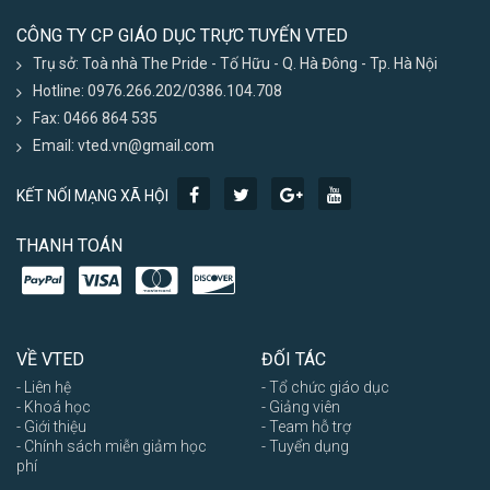
CÔNG TY CP GIÁO DỤC TRỰC TUYẾN VTED
Trụ sở: Toà nhà The Pride - Tố Hữu - Q. Hà Đông - Tp. Hà Nội
Hotline: 0976.266.202/0386.104.708
Fax: 0466 864 535
Email: vted.vn@gmail.com
KẾT NỐI MẠNG XÃ HỘI
THANH TOÁN
VỀ VTED
ĐỐI TÁC
- Liên hệ
- Tổ chức giáo dục
- Khoá học
- Giảng viên
- Giới thiệu
- Team hỗ trợ
- Chính sách miễn giảm học
- Tuyển dụng
phí