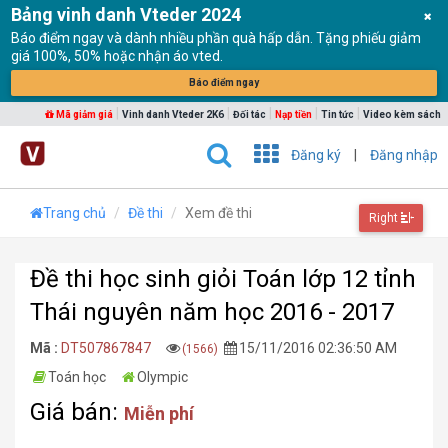
Bảng vinh danh Vteder 2024
Báo điểm ngay và dành nhiều phần quà hấp dẫn. Tặng phiếu giảm
giá 100%, 50% hoặc nhận áo vted.
Báo điểm ngay
|
|
|
|
|
Mã giảm giá
Vinh danh Vteder 2K6
Đối tác
Nạp tiền
Tin tức
Video kèm sách
Đăng ký
|
Đăng nhập
Trang chủ
Đề thi
Xem đề thi
Right
Đề thi học sinh giỏi Toán lớp 12 tỉnh
Thái nguyên năm học 2016 - 2017
Mã :
DT507867847
15/11/2016 02:36:50 AM
(1566)
Toán học
Olympic
Giá bán:
Miễn phí