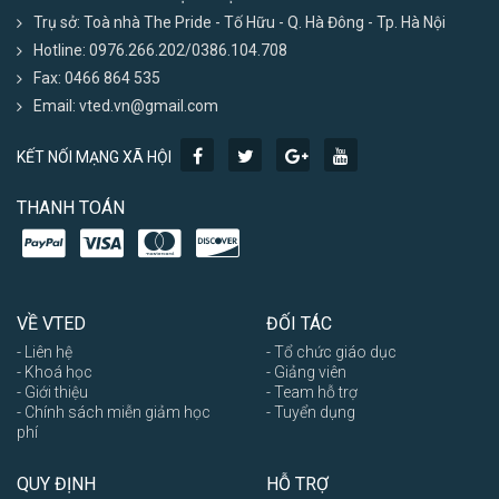
Trụ sở: Toà nhà The Pride - Tố Hữu - Q. Hà Đông - Tp. Hà Nội
Hotline: 0976.266.202/0386.104.708
Fax: 0466 864 535
Email: vted.vn@gmail.com
KẾT NỐI MẠNG XÃ HỘI
THANH TOÁN
VỀ VTED
ĐỐI TÁC
- Liên hệ
- Tổ chức giáo dục
- Khoá học
- Giảng viên
- Giới thiệu
- Team hỗ trợ
- Chính sách miễn giảm học
- Tuyển dụng
phí
QUY ĐỊNH
HỖ TRỢ