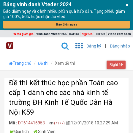
Bảng vinh danh Vteder 2024
Báo điểm ngay và dành nhiều phần quà hấp dẫn. Tặng phiếu giảm
giá 100%, 50% hoặc nhận áo vted.
Báo điểm ngay
|
|
|
|
|
Mã giảm giá
Vinh danh Vteder 2K6
Đối tác
Nạp tiền
Tin tức
Video kèm sách
Đăng ký
|
Đăng nhập
Trang chủ
Đề thi
Xem đề thi
Right
Đề thi kết thúc học phần Toán cao
cấp 1 dành cho các nhà kinh tế
trường ĐH Kinh Tế Quốc Dân Hà
Nội K59
Mã :
DT614416953
12/01/2018 10:27:29 AM
(7177)
Giải tích
Sinh Viên