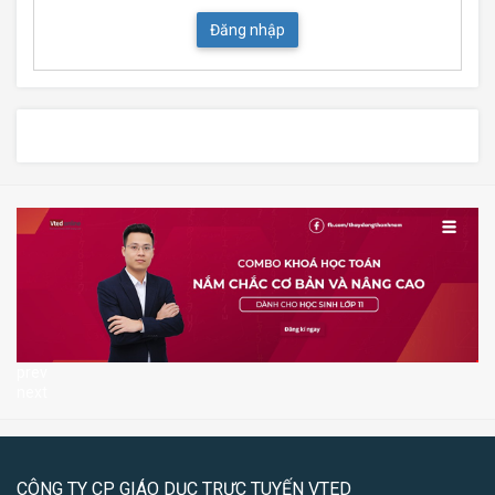
Đăng nhập
prev
next
CÔNG TY CP GIÁO DỤC TRỰC TUYẾN VTED