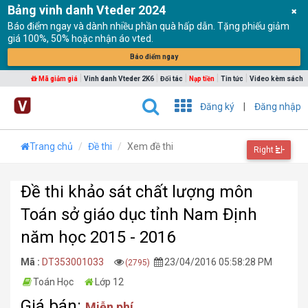
Bảng vinh danh Vteder 2024
Báo điểm ngay và dành nhiều phần quà hấp dẫn. Tặng phiếu giảm
giá 100%, 50% hoặc nhận áo vted.
Báo điểm ngay
|
|
|
|
|
Mã giảm giá
Vinh danh Vteder 2K6
Đối tác
Nạp tiền
Tin tức
Video kèm sách
Đăng ký
|
Đăng nhập
Trang chủ
Đề thi
Xem đề thi
Right
Đề thi khảo sát chất lượng môn
Toán sở giáo dục tỉnh Nam Định
năm học 2015 - 2016
Mã :
DT353001033
23/04/2016 05:58:28 PM
(2795)
Toán Học
Lớp 12
Giá bán:
Miễn phí