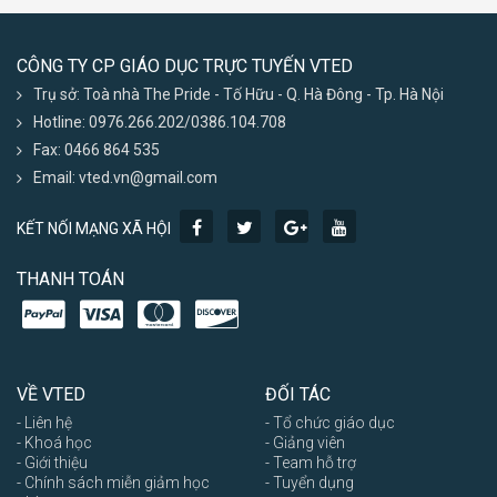
CÔNG TY CP GIÁO DỤC TRỰC TUYẾN VTED
Trụ sở: Toà nhà The Pride - Tố Hữu - Q. Hà Đông - Tp. Hà Nội
Hotline: 0976.266.202/0386.104.708
Fax: 0466 864 535
Email: vted.vn@gmail.com
KẾT NỐI MẠNG XÃ HỘI
THANH TOÁN
VỀ VTED
ĐỐI TÁC
- Liên hệ
- Tổ chức giáo dục
- Khoá học
- Giảng viên
- Giới thiệu
- Team hỗ trợ
- Chính sách miễn giảm học
- Tuyển dụng