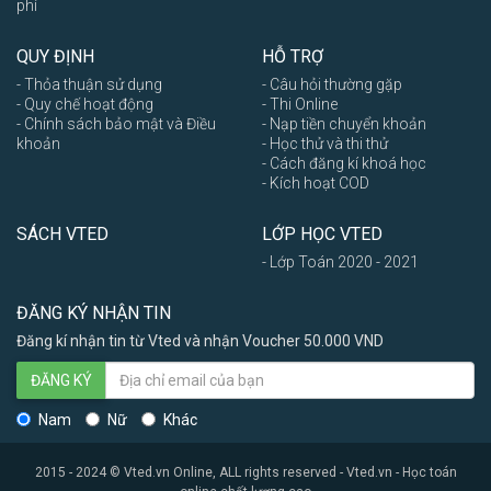
phí
QUY ĐỊNH
HỖ TRỢ
- Thỏa thuận sử dụng
- Câu hỏi thường gặp
- Quy chế hoạt động
- Thi Online
- Chính sách bảo mật và Điều
- Nạp tiền chuyển khoản
khoản
- Học thử và thi thử
- Cách đăng kí khoá học
- Kích hoạt COD
SÁCH VTED
LỚP HỌC VTED
- Lớp Toán 2020 - 2021
ĐĂNG KÝ NHẬN TIN
Đăng kí nhận tin từ Vted và nhận Voucher 50.000 VND
ĐĂNG KÝ
Nam
Nữ
Khác
2015 - 2024 © Vted.vn Online, ALL rights reserved - Vted.vn - Học toán