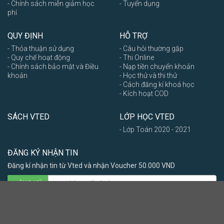
- Chính sách miễn giảm học
- Tuyển dụng
phí
QUY ĐỊNH
HỖ TRỢ
- Thỏa thuận sử dụng
- Câu hỏi thường gặp
- Quy chế hoạt động
- Thi Online
- Chính sách bảo mật và Điều
- Nạp tiền chuyển khoản
khoản
- Học thử và thi thử
- Cách đăng kí khoá học
- Kích hoạt COD
SÁCH VTED
LỚP HỌC VTED
- Lớp Toán 2020 - 2021
ĐĂNG KÝ NHẬN TIN
Đăng kí nhận tin từ Vted và nhận Voucher 50.000 VND
ĐĂNG KÝ
Nam
Nữ
Khác