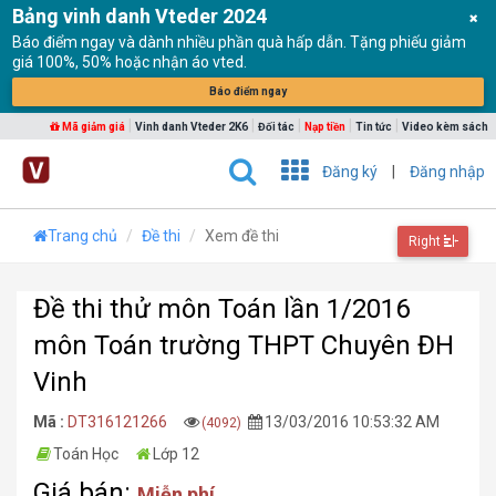
Bảng vinh danh Vteder 2024
Báo điểm ngay và dành nhiều phần quà hấp dẫn. Tặng phiếu giảm
giá 100%, 50% hoặc nhận áo vted.
Báo điểm ngay
|
|
|
|
|
Mã giảm giá
Vinh danh Vteder 2K6
Đối tác
Nạp tiền
Tin tức
Video kèm sách
Đăng ký
|
Đăng nhập
Trang chủ
Đề thi
Xem đề thi
Right
Đề thi thử môn Toán lần 1/2016
môn Toán trường THPT Chuyên ĐH
Vinh
Mã :
DT316121266
13/03/2016 10:53:32 AM
(4092)
Toán Học
Lớp 12
Giá bán:
Miễn phí