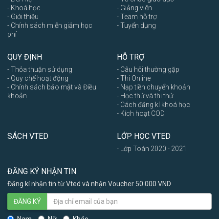
- Khoá học
- Giảng viên
- Giới thiệu
- Team hỗ trợ
- Chính sách miễn giảm học
- Tuyển dụng
phí
QUY ĐỊNH
HỖ TRỢ
- Thỏa thuận sử dụng
- Câu hỏi thường gặp
- Quy chế hoạt động
- Thi Online
- Chính sách bảo mật và Điều
- Nạp tiền chuyển khoản
khoản
- Học thử và thi thử
- Cách đăng kí khoá học
- Kích hoạt COD
SÁCH VTED
LỚP HỌC VTED
- Lớp Toán 2020 - 2021
ĐĂNG KÝ NHẬN TIN
Đăng kí nhận tin từ Vted và nhận Voucher 50.000 VND
ĐĂNG KÝ