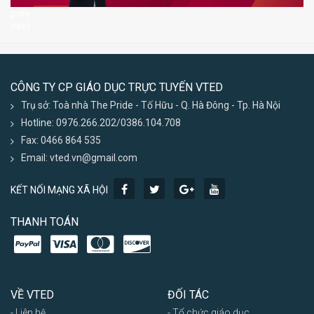
prev
next
CÔNG TY CP GIÁO DỤC TRỰC TUYẾN VTED
Trụ sở: Toà nhà The Pride - Tố Hữu - Q. Hà Đông - Tp. Hà Nội
Hotline: 0976.266.202/0386.104.708
Fax: 0466 864 535
Email: vted.vn@gmail.com
KẾT NỐI MẠNG XÃ HỘI
THANH TOÁN
VỀ VTED
ĐỐI TÁC
- Liên hệ
- Tổ chức giáo dục