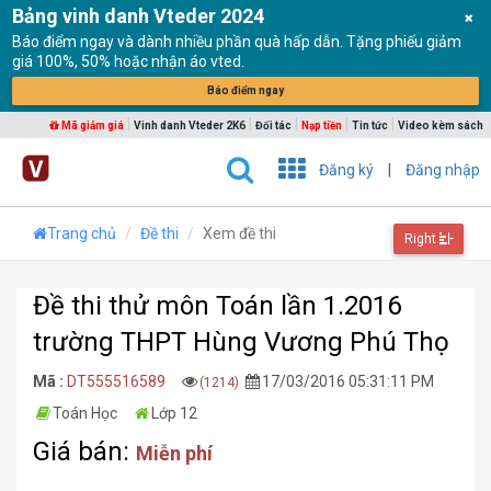
Bảng vinh danh Vteder 2024
Báo điểm ngay và dành nhiều phần quà hấp dẫn. Tặng phiếu giảm
giá 100%, 50% hoặc nhận áo vted.
Báo điểm ngay
|
|
|
|
|
Mã giảm giá
Vinh danh Vteder 2K6
Đối tác
Nạp tiền
Tin tức
Video kèm sách
Đăng ký
|
Đăng nhập
Trang chủ
Đề thi
Xem đề thi
Right
Đề thi thử môn Toán lần 1.2016
trường THPT Hùng Vương Phú Thọ
Mã :
DT555516589
17/03/2016 05:31:11 PM
(1214)
Toán Học
Lớp 12
Giá bán:
Miễn phí