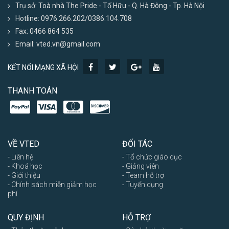
Trụ sở: Toà nhà The Pride - Tố Hữu - Q. Hà Đông - Tp. Hà Nội
Hotline: 0976.266.202/0386.104.708
Fax: 0466 864 535
Email: vted.vn@gmail.com
KẾT NỐI MẠNG XÃ HỘI
THANH TOÁN
VỀ VTED
ĐỐI TÁC
- Liên hệ
- Tổ chức giáo dục
- Khoá học
- Giảng viên
- Giới thiệu
- Team hỗ trợ
- Chính sách miễn giảm học
- Tuyển dụng
phí
QUY ĐỊNH
HỖ TRỢ