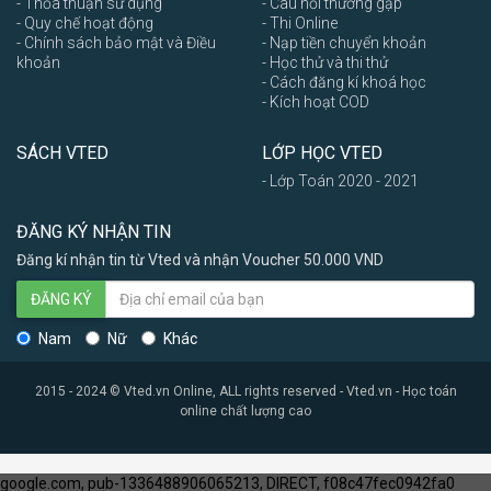
- Thỏa thuận sử dụng
- Câu hỏi thường gặp
- Quy chế hoạt động
- Thi Online
- Chính sách bảo mật và Điều
- Nạp tiền chuyển khoản
khoản
- Học thử và thi thử
- Cách đăng kí khoá học
- Kích hoạt COD
SÁCH VTED
LỚP HỌC VTED
- Lớp Toán 2020 - 2021
ĐĂNG KÝ NHẬN TIN
Đăng kí nhận tin từ Vted và nhận Voucher 50.000 VND
ĐĂNG KÝ
Nam
Nữ
Khác
2015 - 2024 © Vted.vn Online, ALL rights reserved - Vted.vn - Học toán
online chất lượng cao
google.com, pub-1336488906065213, DIRECT, f08c47fec0942fa0