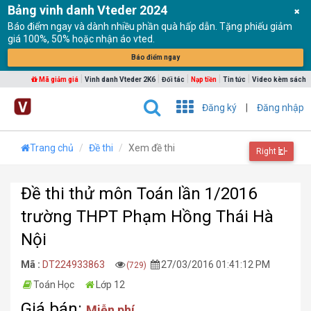
Bảng vinh danh Vteder 2024
Báo điểm ngay và dành nhiều phần quà hấp dẫn. Tặng phiếu giảm
giá 100%, 50% hoặc nhận áo vted.
Báo điểm ngay
|
|
|
|
|
Mã giảm giá
Vinh danh Vteder 2K6
Đối tác
Nạp tiền
Tin tức
Video kèm sách
Đăng ký
|
Đăng nhập
Trang chủ
Đề thi
Xem đề thi
Right
Đề thi thử môn Toán lần 1/2016
trường THPT Phạm Hồng Thái Hà
Nội
Mã :
DT224933863
27/03/2016 01:41:12 PM
(729)
Toán Học
Lớp 12
Giá bán:
Miễn phí