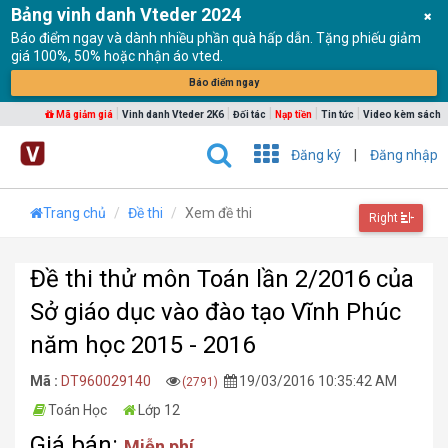
Bảng vinh danh Vteder 2024
Báo điểm ngay và dành nhiều phần quà hấp dẫn. Tặng phiếu giảm
giá 100%, 50% hoặc nhận áo vted.
Báo điểm ngay
|
|
|
|
|
Mã giảm giá
Vinh danh Vteder 2K6
Đối tác
Nạp tiền
Tin tức
Video kèm sách
Đăng ký
|
Đăng nhập
Trang chủ
Đề thi
Xem đề thi
Right
Đề thi thử môn Toán lần 2/2016 của
Sở giáo dục vào đào tạo Vĩnh Phúc
năm học 2015 - 2016
Mã :
DT960029140
19/03/2016 10:35:42 AM
(2791)
Toán Học
Lớp 12
Giá bán:
Miễn phí