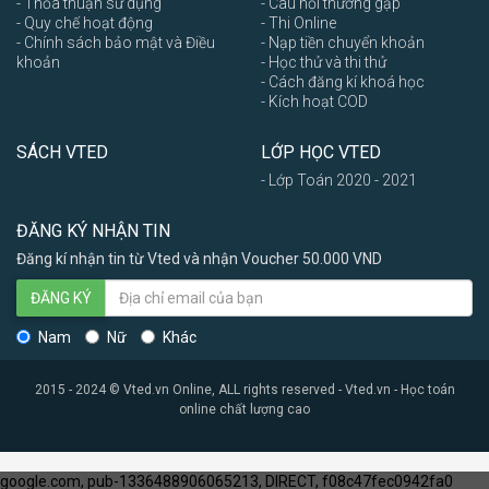
- Thỏa thuận sử dụng
- Câu hỏi thường gặp
- Quy chế hoạt động
- Thi Online
- Chính sách bảo mật và Điều
- Nạp tiền chuyển khoản
khoản
- Học thử và thi thử
- Cách đăng kí khoá học
- Kích hoạt COD
SÁCH VTED
LỚP HỌC VTED
- Lớp Toán 2020 - 2021
ĐĂNG KÝ NHẬN TIN
Đăng kí nhận tin từ Vted và nhận Voucher 50.000 VND
ĐĂNG KÝ
Nam
Nữ
Khác
2015 - 2024 © Vted.vn Online, ALL rights reserved - Vted.vn - Học toán
online chất lượng cao
google.com, pub-1336488906065213, DIRECT, f08c47fec0942fa0