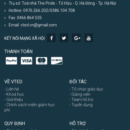
Trụ sở: Toà nhà The Pride - Tố Hữu - Q. Hà Đông - Tp. Hà Nội
Hotline: 0976.266.202/0386.104.708
Fax: 0466 864 535
Email: vted.vn@gmail.com
KẾT NỐI MẠNG XÃ HỘI
THANH TOÁN
VỀ VTED
ĐỐI TÁC
- Liên hệ
- Tổ chức giáo dục
- Khoá học
- Giảng viên
- Giới thiệu
- Team hỗ trợ
- Chính sách miễn giảm học
- Tuyển dụng
phí
QUY ĐỊNH
HỖ TRỢ