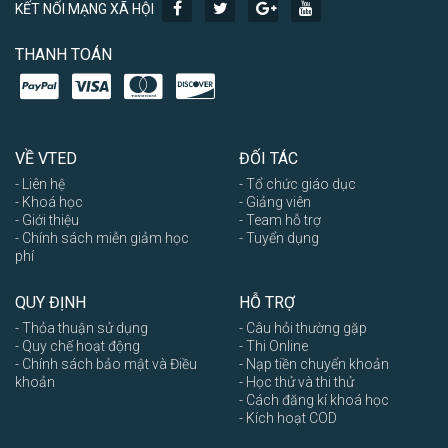
KẾT NỐI MẠNG XÃ HỘI
THANH TOÁN
VỀ VTED
ĐỐI TÁC
- Liên hệ
- Tổ chức giáo dục
- Khoá học
- Giảng viên
- Giới thiệu
- Team hỗ trợ
- Chính sách miễn giảm học
- Tuyển dụng
phí
QUY ĐỊNH
HỖ TRỢ
- Thỏa thuận sử dụng
- Câu hỏi thường gặp
- Quy chế hoạt động
- Thi Online
- Chính sách bảo mật và Điều
- Nạp tiền chuyển khoản
khoản
- Học thử và thi thử
- Cách đăng kí khoá học
- Kích hoạt COD