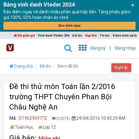
Bảng vinh danh Vteder 2024
Báo điểm ngay và dành nhiều phần quà hấp dẫn. Tặng phiếu giảm
giá 100%, 50% hoặc nhận áo vted.
Báo điểm ngay
|
|
|
|
|
Mã giảm giá
Vinh danh Vteder 2K6
Đối tác
Nạp tiền
Tin tức
Video kèm sách
Đăng ký
|
Đăng nhập
Trang chủ
Đề thi
Xem đề thi
Right
Đề thi thử môn Toán lần 2/2016
trường THPT Chuyên Phan Bội
Châu Nghệ An
Mã :
DT962909772
24/04/2016 10:43:29 AM
(13275)
Toán Học
Lớp 12
Giá bán:
Miễn phí