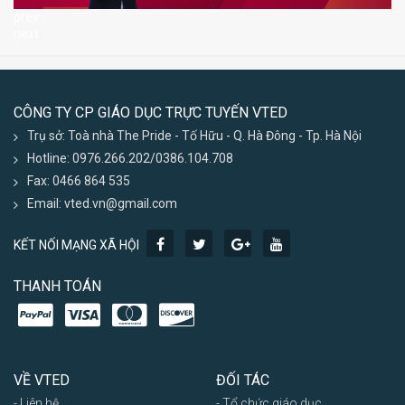
prev
next
CÔNG TY CP GIÁO DỤC TRỰC TUYẾN VTED
Trụ sở: Toà nhà The Pride - Tố Hữu - Q. Hà Đông - Tp. Hà Nội
Hotline: 0976.266.202/0386.104.708
Fax: 0466 864 535
Email: vted.vn@gmail.com
KẾT NỐI MẠNG XÃ HỘI
THANH TOÁN
VỀ VTED
ĐỐI TÁC
- Liên hệ
- Tổ chức giáo dục