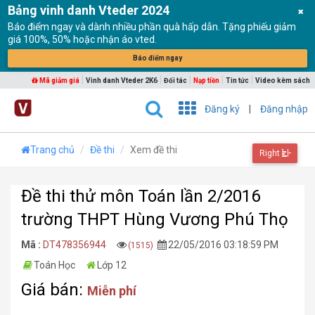
Bảng vinh danh Vteder 2024
Báo điểm ngay và dành nhiều phần quà hấp dẫn. Tặng phiếu giảm
giá 100%, 50% hoặc nhận áo vted.
Báo điểm ngay
|
|
|
|
|
Mã giảm giá
Vinh danh Vteder 2K6
Đối tác
Nạp tiền
Tin tức
Video kèm sách
Đăng ký
|
Đăng nhập
Trang chủ
Đề thi
Xem đề thi
Right
Đề thi thử môn Toán lần 2/2016
trường THPT Hùng Vương Phú Thọ
Mã :
DT478356944
22/05/2016 03:18:59 PM
(1515)
Toán Học
Lớp 12
Giá bán:
Miễn phí