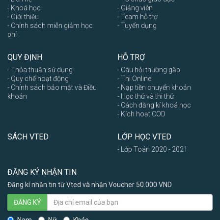
- Khoá học
- Giảng viên
- Giới thiệu
- Team hỗ trợ
- Chính sách miễn giảm học
- Tuyển dụng
phí
QUY ĐỊNH
HỖ TRỢ
- Thỏa thuận sử dụng
- Câu hỏi thường gặp
- Quy chế hoạt động
- Thi Online
- Chính sách bảo mật và Điều
- Nạp tiền chuyển khoản
khoản
- Học thử và thi thử
- Cách đăng kí khoá học
- Kích hoạt COD
SÁCH VTED
LỚP HỌC VTED
- Lớp Toán 2020 - 2021
ĐĂNG KÝ NHẬN TIN
Đăng kí nhận tin từ Vted và nhận Voucher 50.000 VND
ĐĂNG KÝ