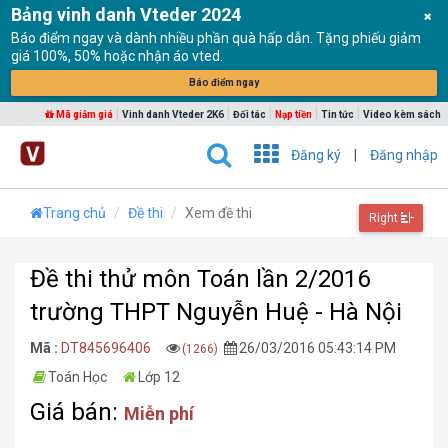
Bảng vinh danh Vteder 2024
Báo điểm ngay và dành nhiều phần quà hấp dẫn. Tặng phiếu giảm
giá 100%, 50% hoặc nhận áo vted.
Báo điểm ngay
|
|
|
|
|
Mã giảm giá
Vinh danh Vteder 2K6
Đối tác
Nạp tiền
Tin tức
Video kèm sách
Đăng ký
|
Đăng nhập
Trang chủ
Đề thi
Xem đề thi
Right
Đề thi thử môn Toán lần 2/2016
trường THPT Nguyễn Huệ - Hà Nội
Mã :
DT845696406
26/03/2016 05:43:14 PM
(1266)
Toán Học
Lớp 12
Giá bán:
Miễn phí