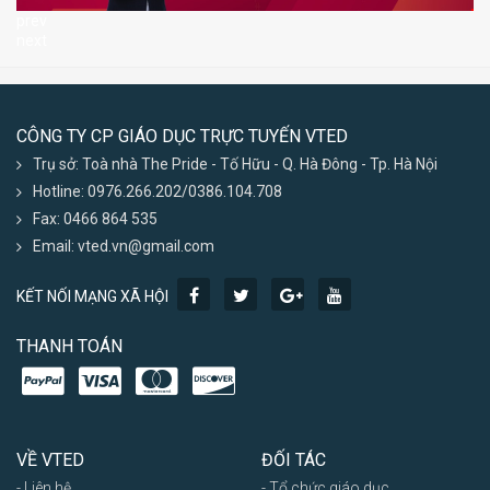
prev
next
CÔNG TY CP GIÁO DỤC TRỰC TUYẾN VTED
Trụ sở: Toà nhà The Pride - Tố Hữu - Q. Hà Đông - Tp. Hà Nội
Hotline: 0976.266.202/0386.104.708
Fax: 0466 864 535
Email: vted.vn@gmail.com
KẾT NỐI MẠNG XÃ HỘI
THANH TOÁN
VỀ VTED
ĐỐI TÁC
- Liên hệ
- Tổ chức giáo dục