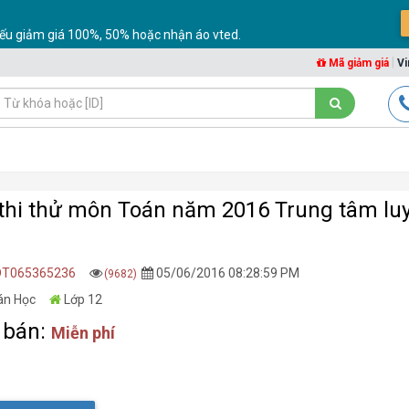
ếu giảm giá 100%, 50% hoặc nhận áo vted.
|
Mã giảm giá
Vi
thi thử môn Toán năm 2016 Trung tâm lu
DT065365236
05/06/2016 08:28:59 PM
(9682)
án Học
Lớp 12
 bán:
Miễn phí