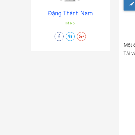
Đặng Thành Nam
Hà Nội
Một đ
Tải v