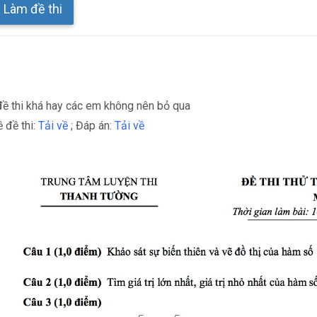
Làm đề thi
ề thi khá hay các em không nên bỏ qua
ề đề thi:
Tải về
; Đáp án:
Tải về