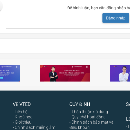
Để bình luận, bạn cần đăng nhập b
Đăng nhập
VỀ VTED
QUY ĐỊNH
S
- Liên hệ
- Thỏa thuận sử dụng
- Khoá học
- Quy chế hoạt động
L
- Giới thiệu
- Chính sách bảo mật và
- 
- Chính sách miễn giảm
Điều khoản