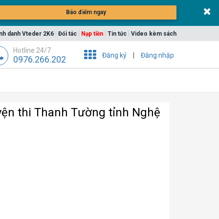
Báo điểm ngay
|
|
|
|
nh danh Vteder 2K6
Đối tác
Nạp tiền
Tin tức
Video kèm sách
Hotline 24/7
Đăng ký
|
Đăng nhập
0976.266.202
yện thi Thanh Tường tỉnh Nghệ