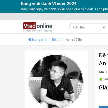
Bảng vinh danh Vteder 2024
Báo điểm ngay và dành nhiều phần quà hấp dẫn. Tặng phi
Trang chủ
Đề thi
Xem đề thi
Đề 
An
Mã :
To
Giá