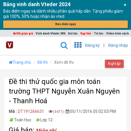
Bảng vinh danh Vteder 2024
Báo điểm ngay và dành nhiều phần quà hấp dẫn. Tặng phiếu giảm
giá 100%, 50% hoặc nhận áo vted.
Báo điểm ngay
|
|
|
|
|
Mã giảm giá
Vinh danh Vteder 2K6
Đối tác
Nạp tiền
Tin tức
Video kèm sách
Đăng ký
|
Đăng nhập
Trang chủ
Đề thi
Xem đề thi
Right
Đề thi thử quốc gia môn toán
trường THPT Nguyễn Xuân Nguyên
- Thanh Hoá
Mã :
DT191266631
05/11/2016 05:02:03 PM
(3471)
Toán Học
Lớp 12
Giá bán:
Miễn phí