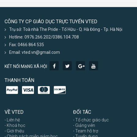
CÔNG TY CP GIÁO DỤC TRỰC TUYẾN VTED
Trụ sở: Toà nhà The Pride - Tố Hữu - Q. Hà Đông - Tp. Hà Nội
Hotline: 0976.266.202/0386.104.708
Fax: 0466 864 535
Email: vted.vn@gmail.com
KẾT NỐI MẠNG XÃ HỘI
THANH TOÁN
VỀ VTED
ĐỐI TÁC
- Liên hệ
- Tổ chức giáo dục
- Khoá học
- Giảng viên
- Giới thiệu
- Team hỗ trợ
- Chính sách miễn giảm học
- Tuyển dụng