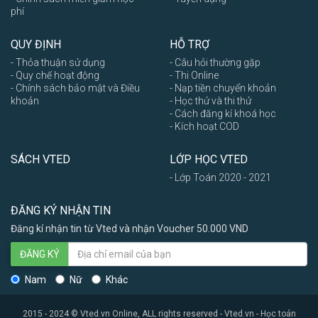
phí
QUY ĐỊNH
HỖ TRỢ
- Thỏa thuận sử dụng
- Câu hỏi thường gặp
- Quy chế hoạt động
- Thi Online
- Chính sách bảo mật và Điều
- Nạp tiền chuyển khoản
khoản
- Học thử và thi thử
- Cách đăng kí khoá học
- Kích hoạt COD
SÁCH VTED
LỚP HỌC VTED
- Lớp Toán 2020 - 2021
ĐĂNG KÝ NHẬN TIN
Đăng kí nhận tin từ Vted và nhận Voucher 50.000 VND
ĐĂNG KÝ
Nam
Nữ
Khác
2015 - 2024 © Vted.vn Online, ALL rights reserved - Vted.vn - Học toán