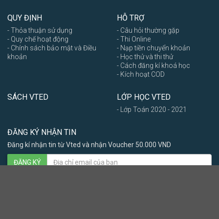
QUY ĐỊNH
HỖ TRỢ
- Thỏa thuận sử dụng
- Câu hỏi thường gặp
- Quy chế hoạt động
- Thi Online
- Chính sách bảo mật và Điều
- Nạp tiền chuyển khoản
khoản
- Học thử và thi thử
- Cách đăng kí khoá học
- Kích hoạt COD
SÁCH VTED
LỚP HỌC VTED
- Lớp Toán 2020 - 2021
ĐĂNG KÝ NHẬN TIN
Đăng kí nhận tin từ Vted và nhận Voucher 50.000 VND
ĐĂNG KÝ
Nam
Nữ
Khác
2015 - 2024 © Vted.vn Online, ALL rights reserved - Vted.vn - Học toán
online chất lượng cao