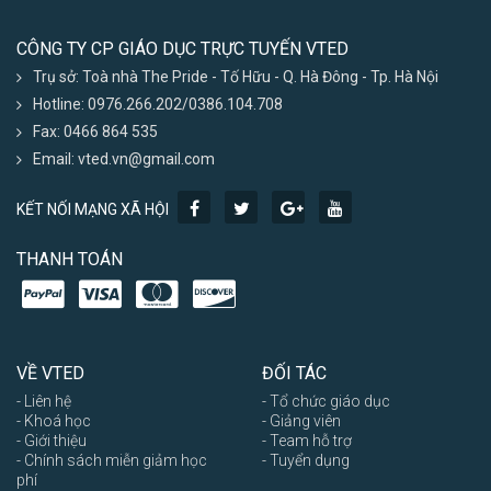
CÔNG TY CP GIÁO DỤC TRỰC TUYẾN VTED
Trụ sở: Toà nhà The Pride - Tố Hữu - Q. Hà Đông - Tp. Hà Nội
Hotline: 0976.266.202/0386.104.708
Fax: 0466 864 535
Email: vted.vn@gmail.com
KẾT NỐI MẠNG XÃ HỘI
THANH TOÁN
VỀ VTED
ĐỐI TÁC
- Liên hệ
- Tổ chức giáo dục
- Khoá học
- Giảng viên
- Giới thiệu
- Team hỗ trợ
- Chính sách miễn giảm học
- Tuyển dụng
phí