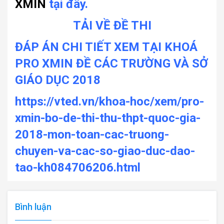
XMIN
tại đây.
TẢI VỀ ĐỀ THI
ĐÁP ÁN CHI TIẾT XEM TẠI KHOÁ
PRO XMIN ĐỀ CÁC TRƯỜNG VÀ SỞ
GIÁO DỤC 2018
https://vted.vn/khoa-hoc/xem/pro-
xmin-bo-de-thi-thu-thpt-quoc-gia-
2018-mon-toan-cac-truong-
chuyen-va-cac-so-giao-duc-dao-
tao-kh084706206.html
Bình luận