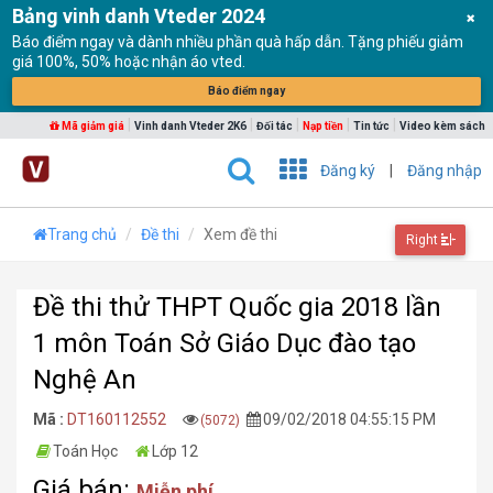
Bảng vinh danh Vteder 2024
Báo điểm ngay và dành nhiều phần quà hấp dẫn. Tặng phiếu giảm
giá 100%, 50% hoặc nhận áo vted.
Báo điểm ngay
|
|
|
|
|
Mã giảm giá
Vinh danh Vteder 2K6
Đối tác
Nạp tiền
Tin tức
Video kèm sách
Đăng ký
|
Đăng nhập
Trang chủ
Đề thi
Xem đề thi
Right
Đề thi thử THPT Quốc gia 2018 lần
1 môn Toán Sở Giáo Dục đào tạo
Nghệ An
Mã :
DT160112552
09/02/2018 04:55:15 PM
(5072)
Toán Học
Lớp 12
Giá bán:
Miễn phí