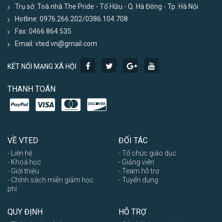
Trụ sở: Toà nhà The Pride - Tố Hữu - Q. Hà Đông - Tp. Hà Nội
Hotline: 0976.266.202/0386.104.708
Fax: 0466 864 535
Email: vted.vn@gmail.com
KẾT NỐI MẠNG XÃ HỘI
THANH TOÁN
VỀ VTED
ĐỐI TÁC
- Liên hệ
- Tổ chức giáo dục
- Khoá học
- Giảng viên
- Giới thiệu
- Team hỗ trợ
- Chính sách miễn giảm học
- Tuyển dụng
phí
QUY ĐỊNH
HỖ TRỢ