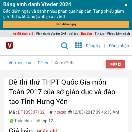
Bảng vinh danh Vteder 2024
Báo điểm ngay và dành nhiều phần quà hấp dẫn. Tặng phiếu giảm
giá 100%, 50% hoặc nhận áo vted.
Báo điểm ngay
|
|
|
|
|
Mã giảm giá
Vinh danh Vteder 2K6
Đối tác
Nạp tiền
Tin tức
Video kèm sách
Đăng ký
|
Đăng nhập
Trang chủ
Đề thi
Xem đề thi
Right
Đề thi thử THPT Quốc Gia môn
Toán 2017 của sở giáo dục và đào
tạo Tỉnh Hưng Yên
Mã :
DT105307132
12/05/2017 09:46:15 AM
(13620)
Toán Học
Lớp 12
Giá bán:
Miễn phí