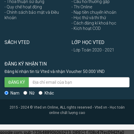
- Thỏa thuận sử dụng
- Câu hỏi thường gặp
- Quy chế hoạt động
- Thi Online
- Chính sách bảo mật và Điều
- Nạp tiền chuyển khoản
khoản
- Học thử và thi thử
- Cách đăng kí khoá học
- Kích hoạt COD
SÁCH VTED
LỚP HỌC VTED
- Lớp Toán 2020 - 2021
ĐĂNG KÝ NHẬN TIN
Đăng kí nhận tin từ Vted và nhận Voucher 50.000 VND
ĐĂNG KÝ
Nam
Nữ
Khác
2015 - 2024 © Vted.vn Online, ALL rights reserved - Vted.vn - Học toán
online chất lượng cao
google.com, pub-1336488906065213, DIRECT, f08c47fec0942fa0