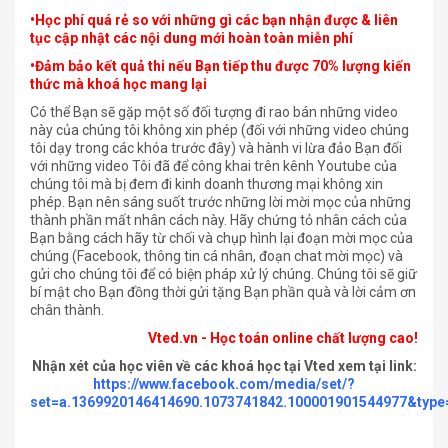
•Học phí quá rẻ so với những gì các bạn nhận được & liên
tục cập nhật các nội dung mới hoàn toàn miễn phí
•Đảm bảo kết quả thi nếu Bạn tiếp thu được 70% lượng kiến
thức mà khoá học mang lại
Có thể Bạn sẽ gặp một số đối tượng đi rao bán những video
này của chúng tôi không xin phép (đối với những video chúng
tôi dạy trong các khóa trước đây) và hành vi lừa đảo Bạn đối
với những video Tôi đã để công khai trên kênh Youtube của
chúng tôi mà bị đem đi kinh doanh thương mại không xin
phép. Bạn nên sáng suốt trước những lời mời mọc của những
thành phần mất nhân cách này. Hãy chứng tỏ nhân cách của
Bạn bằng cách hãy từ chối và chụp hình lại đoạn mời mọc của
chúng (Facebook, thông tin cá nhân, đoạn chat mời mọc) và
gửi cho chúng tôi để có biện pháp xử lý chúng. Chúng tôi sẽ giữ
bí mật cho Bạn đồng thời gửi tặng Bạn phần quà và lời cảm ơn
chân thành.
Vted.vn - Học toán online chất lượng cao!
Nhận xét của học viên về các khoá học tại Vted xem tại link:
https://www.facebook.com/media/set/?
set=a.1369920146414690.1073741842.100001901544977&type