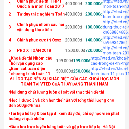
Chinh phục đề thi THPT
http://vted.v
1
400.000đ
200.000đ
Quốc Gia môn Toán 2017
mon-toan-kh3
http://vted.v
2
Tư duy trắc nghiệm Toán
400.000đ
200.000đ
toan-trac-ngh
http://vted.v
Chinh phục nhóm câu hỏi
3
200.000đ
100.000đ
dung-thuc-te-
vận dụng thực tiễn
kh668864686.
http://vted.v
4
Chinh phục cực trị Oxyz
200.000đ
140.000đ
kh969342861.
http://vted.v
5
PRO X TOÁN 2018
1.200.000đ
720.000đ
mon-toan-201
Khoá đề thi Nhóm câu
http://vted.vn/khoa
6
199.000đ
199.000đ
hỏi vận dụng cao
cao-trong-de-thi-th
Bám sát toàn diện
http://vted.vn/khoa
7
500.000đ
250.000đ
chương trình toán 11
trinh-toan-11-plus-
6 LÍ DO TẠO NÊN SỰ KHÁC BIỆT CỦA CÁC KHOÁ HỌC MÔN
TOÁN TẠI VTED CỦA THẦY ĐẶNG THÀNH NAM
•Nội dung chất lượng luôn đi sát với thực tiễn đề thi
•Học 1 được 3 và còn hơn thế nữa với tổng thời lượng cho
đến 500giờ/khoá
•Tài liệu hỗ trợ & bài tập đi kèm đầy đủ, chỉ sợ học viên phát
hoảng vì quá nhiều
•Giao lưu trực tuyến hàng tuần và gặp trực tiếp tại Hà Nội