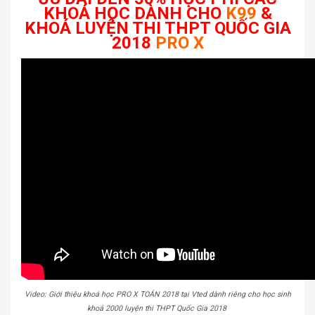
KHOÁ HỌC DÀNH CHO
K99
&
KHOÁ LUYỆN THI THPT QUỐC GIA
2018
PRO X
Video: Giới thiệu khoá học PRO X TOÁN 2018 tại Vted dành riêng cho học sinh
khoá 2000 luyện thi THPT Quốc Gia 2018