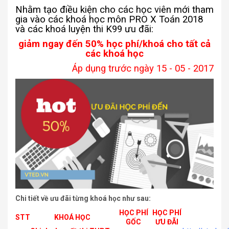
Nhằm tạo điều kiện cho các học viên mới tham
gia vào các khoá học môn PRO X Toán 2018
và các khoá luyện thi K99 ưu đãi:
giảm ngay đến 50% học phí/khoá cho tất cả
các khoá học
Áp dụng trước ngày 15 - 05 - 2017
Chi tiết về ưu đãi từng khoá học như sau:
HỌC PHÍ
HỌC PHÍ
STT
KHOÁ HỌC
GỐC
ƯU ĐÃI