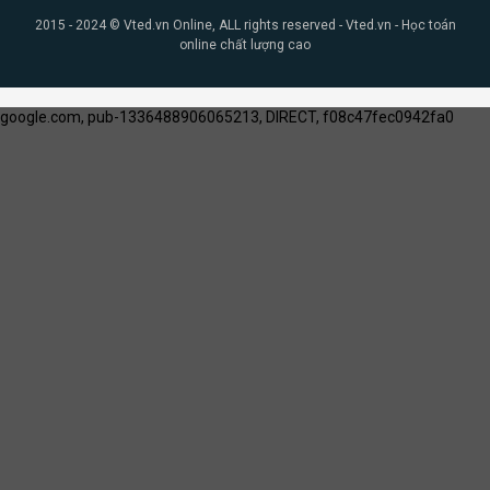
2015 - 2024 © Vted.vn Online, ALL rights reserved - Vted.vn - Học toán
online chất lượng cao
google.com, pub-1336488906065213, DIRECT, f08c47fec0942fa0