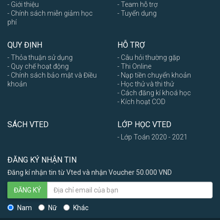
- Giới thiệu
- Team hỗ trợ
- Chính sách miễn giảm học
- Tuyển dụng
phí
QUY ĐỊNH
HỖ TRỢ
- Thỏa thuận sử dụng
- Câu hỏi thường gặp
- Quy chế hoạt động
- Thi Online
- Chính sách bảo mật và Điều
- Nạp tiền chuyển khoản
khoản
- Học thử và thi thử
- Cách đăng kí khoá học
- Kích hoạt COD
SÁCH VTED
LỚP HỌC VTED
- Lớp Toán 2020 - 2021
ĐĂNG KÝ NHẬN TIN
Đăng kí nhận tin từ Vted và nhận Voucher 50.000 VND
ĐĂNG KÝ
Nam
Nữ
Khác