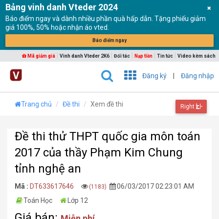
Bảng vinh danh Vteder 2024
Báo điểm ngay và dành nhiều phần quà hấp dẫn. Tặng phiếu giảm
giá 100%, 50% hoặc nhận áo vted.
Báo điểm ngay
|
|
|
|
|
Mã giảm giá
Vinh danh Vteder 2K6
Đối tác
Nạp tiền
Tin tức
Video kèm sách
Đăng ký
|
Đăng nhập
Trang chủ
Đề thi
Xem đề thi
Right
Đề thi thử THPT quốc gia môn toán
2017 của thầy Phạm Kim Chung
tỉnh nghệ an
Mã :
DT633617646
06/03/2017 02:23:01 AM
(1183)
Toán Học
Lớp 12
Giá bán:
Miễn phí