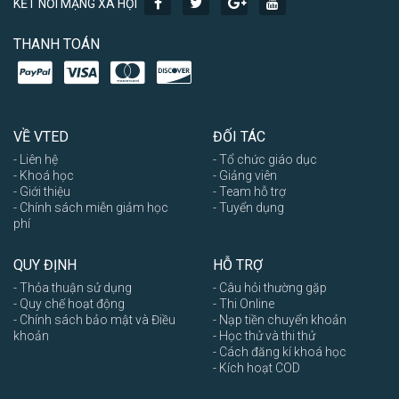
KẾT NỐI MẠNG XÃ HỘI
THANH TOÁN
VỀ VTED
ĐỐI TÁC
- Liên hệ
- Tổ chức giáo dục
- Khoá học
- Giảng viên
- Giới thiệu
- Team hỗ trợ
- Chính sách miễn giảm học
- Tuyển dụng
phí
QUY ĐỊNH
HỖ TRỢ
- Thỏa thuận sử dụng
- Câu hỏi thường gặp
- Quy chế hoạt động
- Thi Online
- Chính sách bảo mật và Điều
- Nạp tiền chuyển khoản
khoản
- Học thử và thi thử
- Cách đăng kí khoá học
- Kích hoạt COD