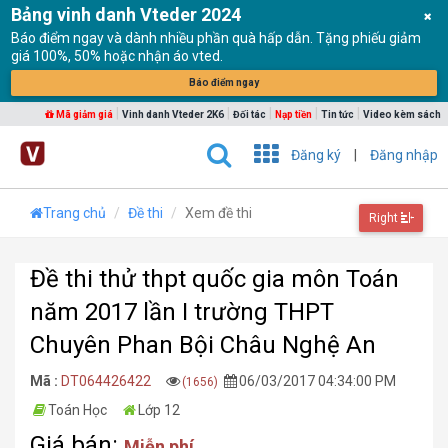
Bảng vinh danh Vteder 2024
Báo điểm ngay và dành nhiều phần quà hấp dẫn. Tặng phiếu giảm
giá 100%, 50% hoặc nhận áo vted.
Báo điểm ngay
|
|
|
|
|
Mã giảm giá
Vinh danh Vteder 2K6
Đối tác
Nạp tiền
Tin tức
Video kèm sách
Đăng ký
|
Đăng nhập
Trang chủ
Đề thi
Xem đề thi
Right
Đề thi thử thpt quốc gia môn Toán
năm 2017 lần I trường THPT
Chuyên Phan Bội Châu Nghệ An
Mã :
DT064426422
06/03/2017 04:34:00 PM
(1656)
Toán Học
Lớp 12
Giá bán:
Miễn phí