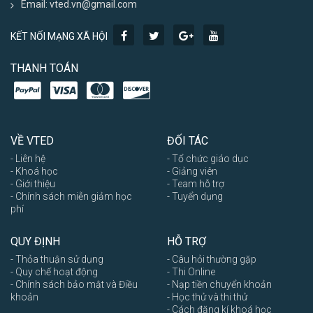
Email: vted.vn@gmail.com
KẾT NỐI MẠNG XÃ HỘI
THANH TOÁN
VỀ VTED
ĐỐI TÁC
- Liên hệ
- Tổ chức giáo dục
- Khoá học
- Giảng viên
- Giới thiệu
- Team hỗ trợ
- Chính sách miễn giảm học
- Tuyển dụng
phí
QUY ĐỊNH
HỖ TRỢ
- Thỏa thuận sử dụng
- Câu hỏi thường gặp
- Quy chế hoạt động
- Thi Online
- Chính sách bảo mật và Điều
- Nạp tiền chuyển khoản
khoản
- Học thử và thi thử
- Cách đăng kí khoá học