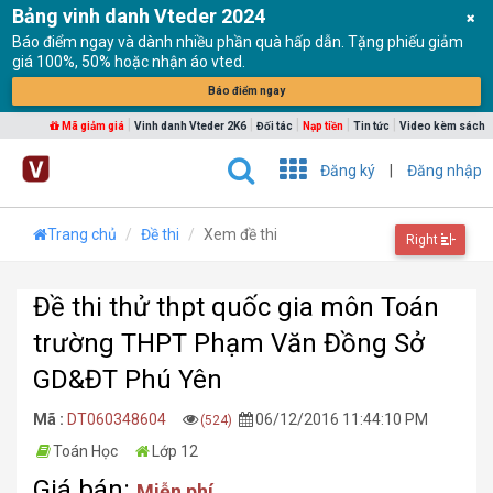
Bảng vinh danh Vteder 2024
Báo điểm ngay và dành nhiều phần quà hấp dẫn. Tặng phiếu giảm
giá 100%, 50% hoặc nhận áo vted.
Báo điểm ngay
|
|
|
|
|
Mã giảm giá
Vinh danh Vteder 2K6
Đối tác
Nạp tiền
Tin tức
Video kèm sách
Đăng ký
|
Đăng nhập
Trang chủ
Đề thi
Xem đề thi
Right
Đề thi thử thpt quốc gia môn Toán
trường THPT Phạm Văn Đồng Sở
GD&ĐT Phú Yên
Mã :
DT060348604
06/12/2016 11:44:10 PM
(524)
Toán Học
Lớp 12
Giá bán:
Miễn phí