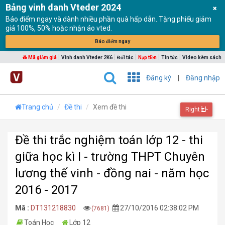
Bảng vinh danh Vteder 2024
Báo điểm ngay và dành nhiều phần quà hấp dẫn. Tặng phiếu giảm
giá 100%, 50% hoặc nhận áo vted.
Báo điểm ngay
|
|
|
|
|
Mã giảm giá
Vinh danh Vteder 2K6
Đối tác
Nạp tiền
Tin tức
Video kèm sách
Đăng ký
|
Đăng nhập
Trang chủ
Đề thi
Xem đề thi
Right
Đề thi trắc nghiệm toán lớp 12 - thi
giữa học kì I - trường THPT Chuyên
lương thế vinh - đồng nai - năm học
2016 - 2017
Mã :
DT131218830
27/10/2016 02:38:02 PM
(7681)
Toán Học
Lớp 12