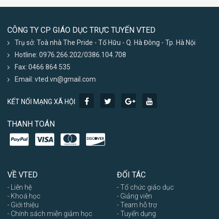
CÔNG TY CP GIÁO DỤC TRỰC TUYẾN VTED
Trụ sở: Toà nhà The Pride - Tố Hữu - Q. Hà Đông - Tp. Hà Nội
Hotline: 0976.266.202/0386.104.708
Fax: 0466 864 535
Email: vted.vn@gmail.com
KẾT NỐI MẠNG XÃ HỘI
THANH TOÁN
VỀ VTED
ĐỐI TÁC
- Liên hệ
- Tổ chức giáo dục
- Khoá học
- Giảng viên
- Giới thiệu
- Team hỗ trợ
- Chính sách miễn giảm học
- Tuyển dụng