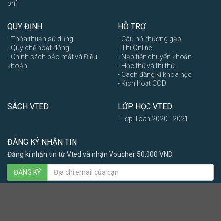
phí
QUY ĐỊNH
HỖ TRỢ
- Thỏa thuận sử dụng
- Câu hỏi thường gặp
- Quy chế hoạt động
- Thi Online
- Chính sách bảo mật và Điều
- Nạp tiền chuyển khoản
khoản
- Học thử và thi thử
- Cách đăng kí khoá học
- Kích hoạt COD
SÁCH VTED
LỚP HỌC VTED
- Lớp Toán 2020 - 2021
ĐĂNG KÝ NHẬN TIN
Đăng kí nhận tin từ Vted và nhận Voucher 50.000 VND
ĐĂNG KÝ
Nam
Nữ
Khác
2015 - 2024 © Vted.vn Online, ALL rights reserved - Vted.vn - Học toán