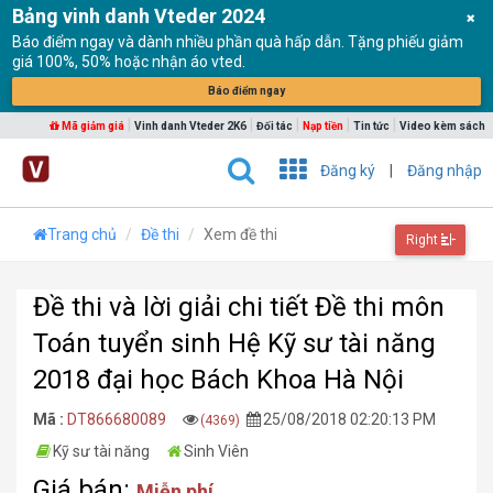
Bảng vinh danh Vteder 2024
Báo điểm ngay và dành nhiều phần quà hấp dẫn. Tặng phiếu giảm
giá 100%, 50% hoặc nhận áo vted.
Báo điểm ngay
|
|
|
|
|
Mã giảm giá
Vinh danh Vteder 2K6
Đối tác
Nạp tiền
Tin tức
Video kèm sách
Đăng ký
|
Đăng nhập
Trang chủ
Đề thi
Xem đề thi
Right
Đề thi và lời giải chi tiết Đề thi môn
Toán tuyển sinh Hệ Kỹ sư tài năng
2018 đại học Bách Khoa Hà Nội
Mã :
DT866680089
25/08/2018 02:20:13 PM
(4369)
Kỹ sư tài năng
Sinh Viên
Giá bán:
Miễn phí