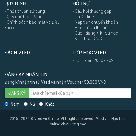
QUY ĐỊNH
HỖ TRỢ
- Thỏa thuận sử dụng
- Câu hỏi thường gặp
- Quy chế hoạt động
- Thi Online
- Chính sách bảo mật và Điều
- Nạp tiền chuyển khoản
khoản
- Học thử và thi thử
- Cách đăng kí khoá học
- Kích hoạt COD
SÁCH VTED
LỚP HỌC VTED
- Lớp Toán 2020 - 2021
ĐĂNG KÝ NHẬN TIN
Đăng kí nhận tin từ Vted và nhận Voucher 50.000 VND
ĐĂNG KÝ
Nam
Nữ
Khác
2015 - 2024 © Vted.vn Online, ALL rights reserved - Vted.vn - Học toán
online chất lượng cao