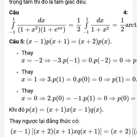
trọng tâm thì đó là tam giác đều.
Câu 4:
∫
−
1
1
d
x
(
1
+
x
2
)
(
1
+
e
a
x
)
=
1
2
∫
−
1
1
d
x
1
+
x
2
=
1
2
arc
1
1
1
1
d
x
d
x
=
=
arc
∫
∫
2
2
2
2
(
1
+
)
(
1
+
)
1
+
a
x
x
e
x
−
1
−
1
(
x
−
1
)
p
(
x
+
1
)
=
(
x
+
2
)
p
(
x
)
.
(
−
1
)
(
+
1
)
=
(
+
2
)
(
)
.
Câu 5:
x
p
x
x
p
x
Thay
x
=
−
2
⇒
−
3.
p
(
−
1
)
=
0.
p
(
−
2
)
=
0
⇒
p
(
−
1
)
=
0.
=
−
2
⇒
−
3.
(
−
1
)
=
0.
(
−
2
)
=
0
⇒
x
p
p
p
Thay
x
=
1
⇒
3.
p
(
1
)
=
0.
p
(
0
)
=
0
⇒
p
(
1
)
=
0.
=
1
⇒
3.
(
1
)
=
0.
(
0
)
=
0
⇒
(
1
)
=
0
x
p
p
p
Thay
x
=
0
⇒
2.
p
(
0
)
=
−
1.
p
(
1
)
=
0
⇒
p
(
0
)
=
0.
=
0
⇒
2.
(
0
)
=
−
1.
(
1
)
=
0
⇒
(
0
)
=
x
p
p
p
p
(
x
)
=
(
x
+
1
)
x
(
x
−
1
)
q
(
x
)
.
(
)
=
(
+
1
)
(
−
1
)
(
)
.
Khi đó
p
x
x
x
x
q
x
Thay ngược lại đẳng thức có:
(
x
−
1
)
[
(
x
+
2
)
(
x
+
1
)
x
q
(
x
+
1
)
]
=
(
x
+
2
)
[
(
x
+
1
)
x
(
x
−
1
)
(
−
1
)
[
(
+
2
)
(
+
1
)
(
+
1
)
]
=
(
+
2
)
[
(
x
x
x
x
q
x
x