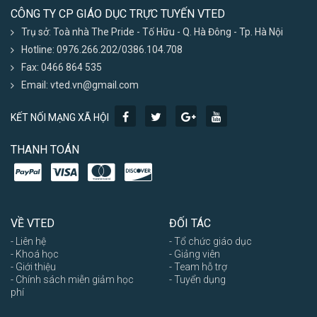
CÔNG TY CP GIÁO DỤC TRỰC TUYẾN VTED
Trụ sở: Toà nhà The Pride - Tố Hữu - Q. Hà Đông - Tp. Hà Nội
Hotline: 0976.266.202/0386.104.708
Fax: 0466 864 535
Email: vted.vn@gmail.com
KẾT NỐI MẠNG XÃ HỘI
THANH TOÁN
VỀ VTED
ĐỐI TÁC
- Liên hệ
- Tổ chức giáo dục
- Khoá học
- Giảng viên
- Giới thiệu
- Team hỗ trợ
- Chính sách miễn giảm học
- Tuyển dụng
phí