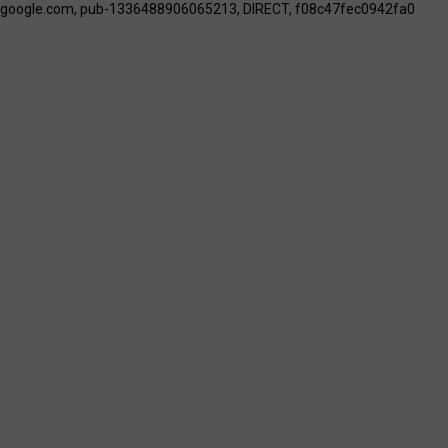
google.com, pub-1336488906065213, DIRECT, f08c47fec0942fa0