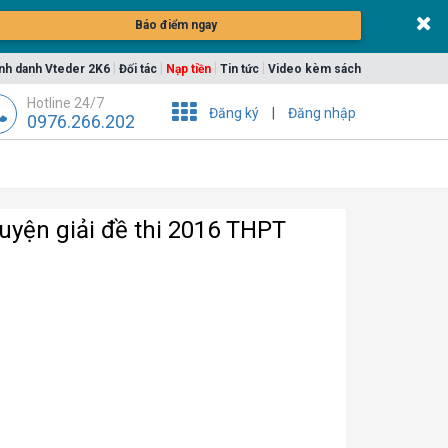
Báo điểm ngay
|
|
|
|
nh danh Vteder 2K6
Đối tác
Nạp tiền
Tin tức
Video kèm sách
Hotline 24/7
Đăng ký
|
Đăng nhập
0976.266.202
Luyện giải đề thi 2016 THPT