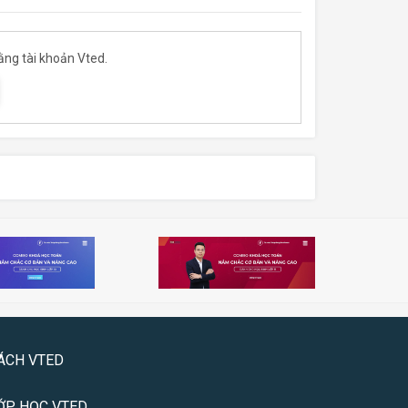
ằng tài khoản Vted.
ÁCH VTED
ỚP HỌC VTED