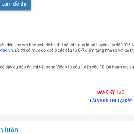
Làm đề thi
thiệu đến các em học sinh đề thi thử số 04 trong khoá Luyện giải đề 2
ted.vn
. Đề thi có mức độ khó ở các câu từ 6-7 điểm tăng nhẹ so với đề 
 có đầy đủ đáp án chi tiết bằng Video từ câu 1 đến câu 10. Để tham gia kh
ĐĂNG KÝ HỌC
TẢI VỀ ĐỀ THI TẠI ĐÂY
h luận