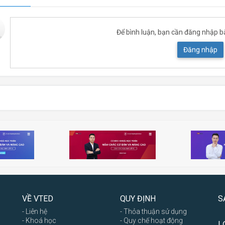
Để bình luận, bạn cần đăng nhập b
Đăng nhập
VỀ VTED
QUY ĐỊNH
S
- Liên hệ
- Thỏa thuận sử dụng
- Khoá học
- Quy chế hoạt động
L