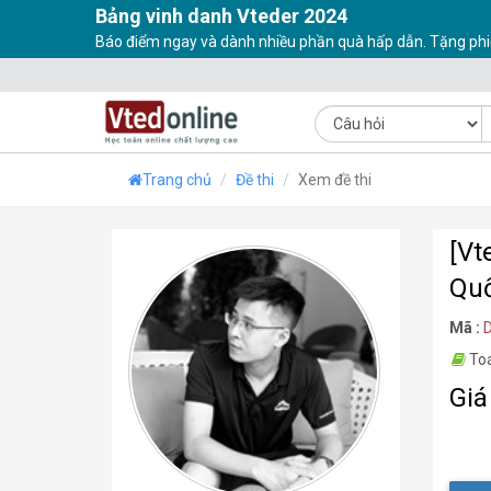
Bảng vinh danh Vteder 2024
Báo điểm ngay và dành nhiều phần quà hấp dẫn. Tặng phi
Trang chủ
Đề thi
Xem đề thi
[Vt
Quố
Mã :
To
Giá