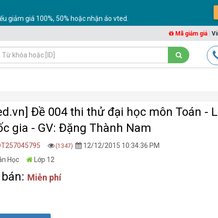
ếu giảm giá 100%, 50% hoặc nhận áo vted.
|
Mã giảm giá
Vi
ed.vn] Đề 004 thi thử đại học môn Toán - 
c gia - GV: Đặng Thành Nam
DT257045795
12/12/2015 10:34:36 PM
(1347)
án Học
Lớp 12
 bán:
Miễn phí