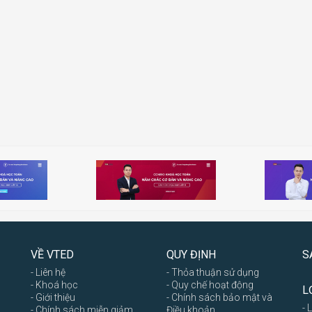
VỀ VTED
QUY ĐỊNH
S
- Liên hệ
- Thỏa thuận sử dụng
- Khoá học
- Quy chế hoạt động
L
- Giới thiệu
- Chính sách bảo mật và
- 
- Chính sách miễn giảm
Điều khoản