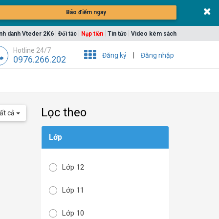
Báo điểm ngay
|
|
|
|
nh danh Vteder 2K6
Đối tác
Nạp tiền
Tin tức
Video kèm sách
Hotline 24/7
Đăng ký
|
Đăng nhập
0976.266.202
Lọc theo
ất cả
Lớp
Lớp 12
Lớp 11
Lớp 10