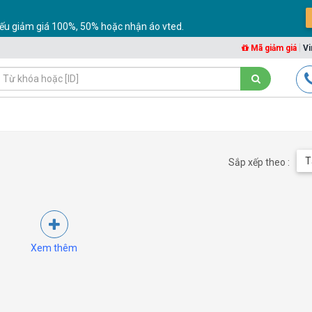
ếu giảm giá 100%, 50% hoặc nhận áo vted.
|
Mã giảm giá
Vi
T
Sắp xếp theo :
Xem thêm