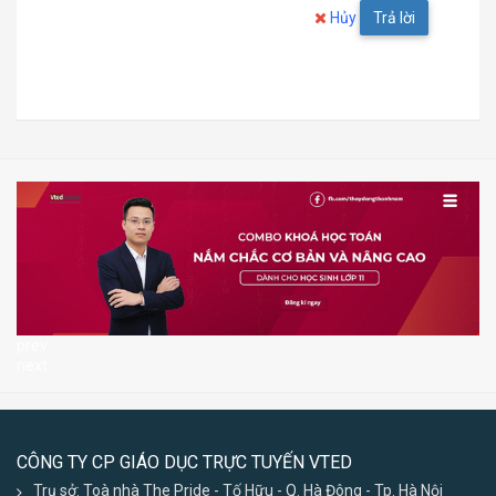
Hủy
Trả lời
prev
next
CÔNG TY CP GIÁO DỤC TRỰC TUYẾN VTED
Trụ sở: Toà nhà The Pride - Tố Hữu - Q. Hà Đông - Tp. Hà Nội