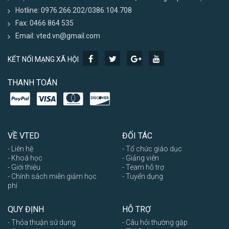
Hotline: 0976.266.202/0386.104.708
Fax: 0466 864 535
Email: vted.vn@gmail.com
KẾT NỐI MẠNG XÃ HỘI
THANH TOÁN
VỀ VTED
ĐỐI TÁC
- Liên hệ
- Tổ chức giáo dục
- Khoá học
- Giảng viên
- Giới thiệu
- Team hỗ trợ
- Chính sách miễn giảm học
- Tuyển dụng
phí
QUY ĐỊNH
HỖ TRỢ
- Thỏa thuận sử dụng
- Câu hỏi thường gặp