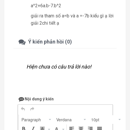
a^2+6a.b-7.b^2
giải ra tham số a=b và a =-7b kiểu gì ạ lời
giải 2chi tiết ạ
Ý kiến phản hồi (0)
Hiện chưa có câu trả lời nào!
Nội dung ý kiến
Paragraph
Verdana
10pt