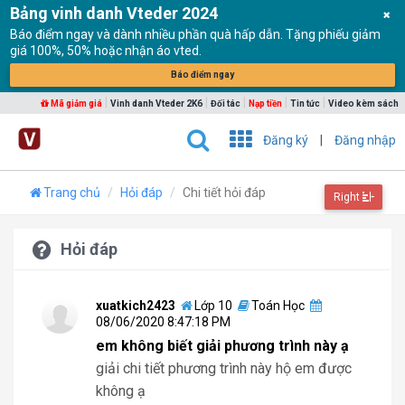
Bảng vinh danh Vteder 2024
Báo điểm ngay và dành nhiều phần quà hấp dẫn. Tặng phiếu giảm
giá 100%, 50% hoặc nhận áo vted.
Báo điểm ngay
|
|
|
|
|
Mã giảm giá
Vinh danh Vteder 2K6
Đối tác
Nạp tiền
Tin tức
Video kèm sách
Đăng ký
|
Đăng nhập
Trang chủ
Hỏi đáp
Chi tiết hỏi đáp
Right
Hỏi đáp
xuatkich2423
Lớp 10
Toán Học
08/06/2020 8:47:18 PM
em không biết giải phương trình này ạ
giải chi tiết phương trình này hộ em được
không ạ