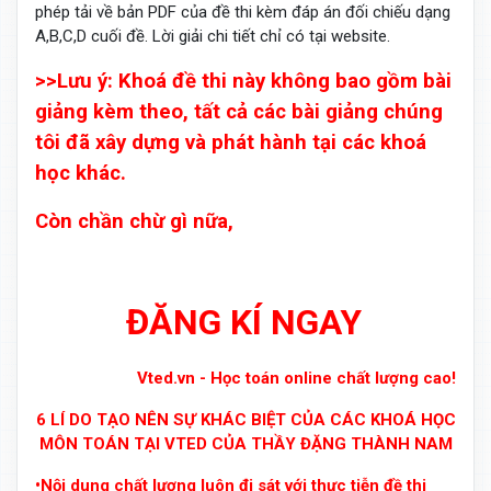
phép tải về bản PDF của đề thi kèm đáp án đối chiếu dạng
A,B,C,D cuối đề. Lời giải chi tiết chỉ có tại website.
>>Lưu ý: Khoá đề thi này không bao gồm bài
giảng kèm theo, tất cả các bài giảng chúng
tôi đã xây dựng và phát hành tại các khoá
học khác.
Còn chần chừ gì nữa,
ĐĂNG KÍ NGAY
Vted.vn - Học toán online chất lượng cao!
6 LÍ DO TẠO NÊN SỰ KHÁC BIỆT CỦA CÁC KHOÁ HỌC
MÔN TOÁN TẠI VTED CỦA THẦY ĐẶNG THÀNH NAM
•Nội dung chất lượng luôn đi sát với thực tiễn đề thi