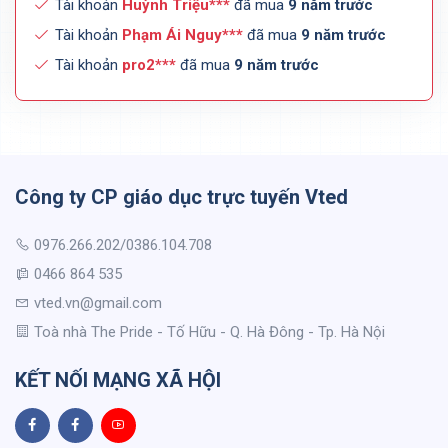
Tài khoản
Huỳnh Triệu***
đã mua
9 năm trước
Tài khoản
Phạm Ái Nguy***
đã mua
9 năm trước
Tài khoản
pro2***
đã mua
9 năm trước
Công ty CP giáo dục trực tuyến Vted
0976.266.202/0386.104.708
0466 864 535
vted.vn@gmail.com
Toà nhà The Pride - Tố Hữu - Q. Hà Đông - Tp. Hà Nội
KẾT NỐI MẠNG XÃ HỘI