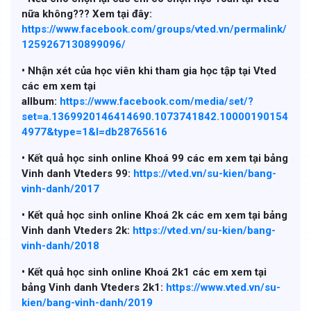
nữa không??? Xem tại đây:
https://www.facebook.com/groups/vted.vn/permalink/
1259267130899096/
• Nhận xét của học viên khi tham gia học tập tại Vted
các em xem tại
allbum:
https://www.facebook.com/media/set/?
set=a.1369920146414690.1073741842.10000190154
4977&type=1&l=db28765616
• Kết quả học sinh online Khoá 99 các em xem tại bảng
Vinh danh Vteders 99:
https://vted.vn/su-kien/bang-
vinh-danh/2017
• Kết quả học sinh online Khoá 2k các em xem tại bảng
Vinh danh Vteders 2k:
https://vted.vn/su-kien/bang-
vinh-danh/2018
• Kết quả học sinh online Khoá 2k1 các em xem tại
bảng Vinh danh Vteders 2k1:
https://www.vted.vn/su-
kien/bang-vinh-danh/2019