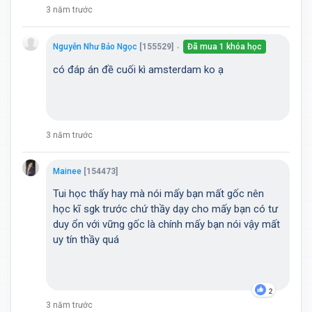
3 năm trước
Nguyễn Như Bảo Ngọc
[155529]
Đã mua 1 khóa học
●
có đáp án đề cuối kì amsterdam ko ạ
3 năm trước
Mainee
[154473]
Tui học thấy hay mà nói mấy bạn mất gốc nên
học kĩ sgk trước chứ thầy dạy cho mấy bạn có tư
duy ổn với vững gốc là chính mấy bạn nói vậy mất
uy tín thầy quá
2
3 năm trước