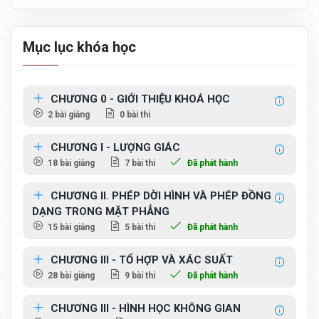
Mục lục khóa học
CHƯƠNG 0 - GIỚI THIỆU KHOÁ HỌC
2 bài giảng
0 bài thi
CHƯƠNG I - LƯỢNG GIÁC
18 bài giảng
7 bài thi
Đã phát hành
CHƯƠNG II. PHÉP DỜI HÌNH VÀ PHÉP ĐỒNG
DẠNG TRONG MẶT PHẲNG
15 bài giảng
5 bài thi
Đã phát hành
CHƯƠNG III - TỔ HỢP VÀ XÁC SUẤT
28 bài giảng
9 bài thi
Đã phát hành
CHƯƠNG III - HÌNH HỌC KHÔNG GIAN