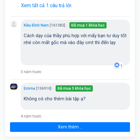
Xem tất cả 1 câu trả lời
Kiều Ðình Nam
[161382]
Đã mua 1 khóa học
●
Cách dạy của thầy phù hợp với mấy bạn tư duy tốt
nhé còn mất gốc mà vào đây cmt thì đến lạy
1
3 năm trước
Emma
[156910]
Đã mua 5 khóa học
●
Không có cho thêm bài tập ạ?
4 năm trước
Xem thêm ...