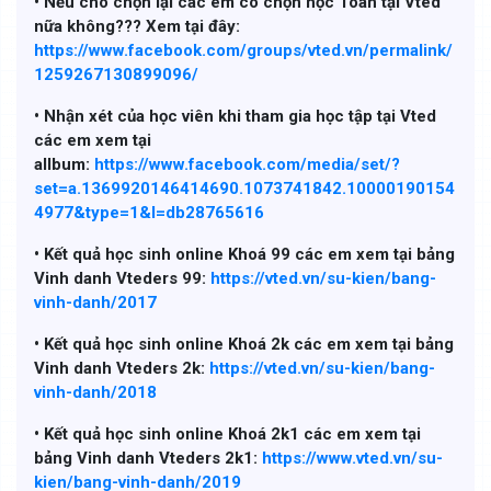
• Nếu cho chọn lại các em có chọn học Toán tại Vted
nữa không??? Xem tại đây:
https://www.facebook.com/groups/vted.vn/permalink/
1259267130899096/
• Nhận xét của học viên khi tham gia học tập tại Vted
các em xem tại
allbum:
https://www.facebook.com/media/set/?
set=a.1369920146414690.1073741842.10000190154
4977&type=1&l=db28765616
• Kết quả học sinh online Khoá 99 các em xem tại bảng
Vinh danh Vteders 99:
https://vted.vn/su-kien/bang-
vinh-danh/2017
• Kết quả học sinh online Khoá 2k các em xem tại bảng
Vinh danh Vteders 2k:
https://vted.vn/su-kien/bang-
vinh-danh/2018
• Kết quả học sinh online Khoá 2k1 các em xem tại
bảng Vinh danh Vteders 2k1:
https://www.vted.vn/su-
kien/bang-vinh-danh/2019