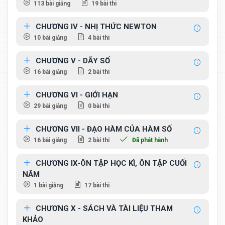
113 bài giảng
19 bài thi
CHƯƠNG IV - NHỊ THỨC NEWTON
10 bài giảng
4 bài thi
CHƯƠNG V - DÃY SỐ
16 bài giảng
2 bài thi
CHƯƠNG VI - GIỚI HẠN
29 bài giảng
0 bài thi
CHƯƠNG VII - ĐẠO HÀM CỦA HÀM SỐ
16 bài giảng
2 bài thi
Đã phát hành
CHƯƠNG IX-ÔN TẬP HỌC KÌ, ÔN TẬP CUỐI
NĂM
1 bài giảng
17 bài thi
CHƯƠNG X - SÁCH VÀ TÀI LIỆU THAM
KHẢO