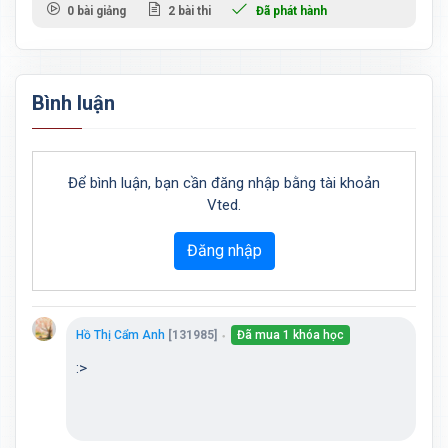
0 bài giảng
2 bài thi
Đã phát hành
Bình luận
Để bình luận, bạn cần đăng nhập bằng tài khoản
Vted.
Đăng nhập
Hồ Thị Cẩm Anh
[131985]
Đã mua 1 khóa học
●
:>