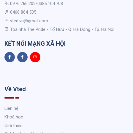
0976.266.202/0386.104.708
0466 864 535
vted.vn@gmail.com
Toà nhà The Pride - Tố Hữu - Q. Hà Đông - Tp. Hà Nội
KẾT NỐI MẠNG XÃ HỘI
Về Vted
Liên hệ
Khoá học
Giới thiệu