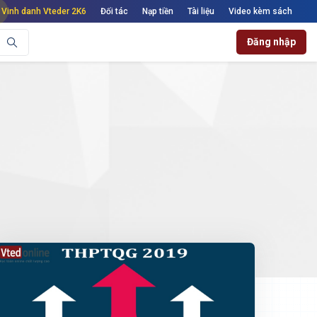
Vinh danh Vteder 2K6
Đối tác
Nạp tiền
Tài liệu
Video kèm sách
Đăng nhập