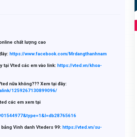
online chất lượng cao
 đây:
https://www.facebook.com/Mrdangthanhnam
y tại Vted các em vào link:
https://vted.vn/khoa-
Vted nữa không??? Xem tại đây:
malink/1259267130899096/
Vted các em xem tại
901544977&type=1&l=db28765616
i bảng Vinh danh Vteders 99:
https://vted.vn/su-