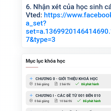
6. Nhận xét của học sinh các
Vted:
https://www.facebo
a_set?
set=a.1369920146414690
7&type=3
Mục lục khóa học
CHƯƠNG 0 - GIỚI THIỆU KHOÁ HỌC
2 bài giảng
2 bài thi
Đã phát hành
CHƯƠNG I - CÁC ĐỀ TỪ 001 ĐẾN 010
0 bài giảng
10 bài thi
Đã phát hành