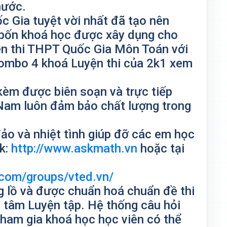
nước.
c Gia tuyệt vời nhất đã tạo nên
 bốn khoá học được xây dụng cho
yện thi THPT Quốc Gia Môn Toán với
t combo 4 khoá Luyện thi của 2k1 xem
 kèm được biên soạn và trực tiếp
Nam luôn đảm bảo chất lượng trong
đảo và nhiệt tình giúp đỡ các em học
nk:
http://www.askmath.vn
hoặc tại
com/groups/vted.vn/
g lồ và được chuẩn hoá chuẩn đề thi
 tâm Luyện tập. Hệ thống câu hỏi
tham gia khoá học học viên có thể