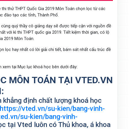
c đề thi thử THPT Quốc Gia 2019 Môn Toán chọn lọc từ các
c đào tạo các tỉnh, Thành Phố.
 cùng quý thầy cô giảng dạy sẽ được tiếp cận với nguồn đề
ất với kì thi THPT quốc gia 2019. Tiết kiệm thời gian, có lộ
Gia 2019 Môn Toán.
n lọc hay nhất có lời giải chi tiết, bám sát nhất cấu trúc đề
ạn xem tại Mục lục khoá học bên dưới đây:
C MÔN TOÁN TẠI VTED.VN
:
m khẳng định chất lượng khoá học
https://vted.vn/su-kien/bang-vinh-
vted.vn/su-kien/bang-vinh-
c tại Vted luôn có Thủ khoa, á khoa