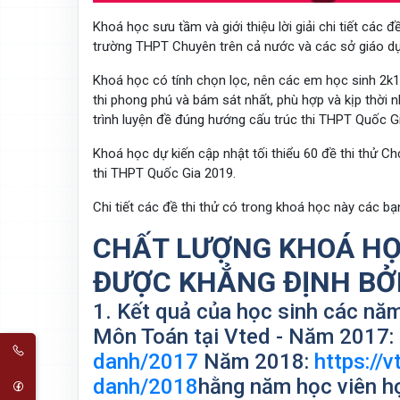
Khoá học sưu tầm và giới thiệu lời giải chi tiết cá
trường THPT Chuyên trên cả nước và các sở giáo dụ
Khoá học có tính chọn lọc, nên các em học sinh 2k1
thi phong phú và bám sát nhất, phù hợp và kịp thời nh
trình luyện đề đúng hướng cấu trúc thi THPT Quốc 
Khoá học dự kiến cập nhật tối thiểu 60 đề thi thử Chọ
thi THPT Quốc Gia 2019.
Chi tiết các đề thi thử có trong khoá học này các b
CHẤT LƯỢNG KHOÁ HỌ
ĐƯỢC KHẲNG ĐỊNH BỞI
1. Kết quả của học sinh các nă
Môn Toán tại Vted - Năm 2017:
danh/2017
Năm 2018:
https://
danh/2018
hằng năm học viên họ