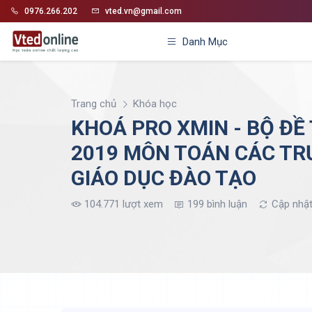
0976.266.202
vted.vn@gmail.com
Danh Mục
Trang chủ
Khóa học
KHOÁ PRO XMIN - BỘ ĐỀ
2019 MÔN TOÁN CÁC TR
GIÁO DỤC ĐÀO TẠO
104.771 lượt xem
199 bình luận
Cập nhậ