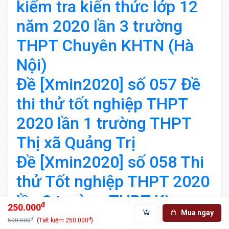
kiểm tra kiến thức lớp 12
năm 2020 lần 3 trường
THPT Chuyên KHTN (Hà
Nội)
Đề [Xmin2020] số 057 Đề
thi thử tốt nghiệp THPT
2020 lần 1 trường THPT
Thị xã Quảng Trị
Đề [Xmin2020] số 058 Thi
thử Tốt nghiệp THPT 2020
lần 2 trường THPT Kim
đ
250.000
Mua ngay
Liên (Hà Nội)
đ
đ
500.000
(Tiết kiệm 250.000
)