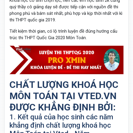
Khoá học có tính chọn lọc, nên các em học sinh 2k cùng
quý thầy cô giảng dạy sẽ được tiếp cận với nguồn đề thi
phong phú và bám sát nhất, phù hợp và kịp thời nhất với kì
thi THPT quốc gia 2019.
Tiết kiệm thời gian, có lộ trình luyện đề đúng hướng cấu
trúc thi THPT Quốc Gia 2020 Môn Toán.
CHẤT LƯỢNG KHOÁ HỌC
MÔN TOÁN TẠI VTED.VN
ĐƯỢC KHẲNG ĐỊNH BỞI:
1. Kết quả của học sinh các năm
khẳng định chất lượng khoá học