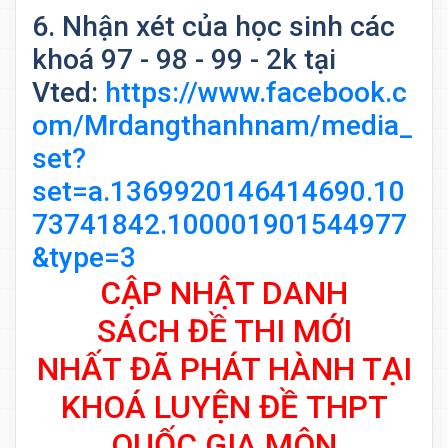
6. Nhận xét của học sinh các
khoá 97 - 98 - 99 - 2k tại
Vted:
https://www.facebook.c
om/Mrdangthanhnam/media_
set?
set=a.1369920146414690.10
73741842.100001901544977
&type=3
CẬP NHẬT DANH
SÁCH
ĐỀ THI MỚI
NHẤT
ĐÃ PHÁT HÀNH TẠI
KHOÁ LUYỆN ĐỀ
THPT
QUỐC GIA MÔN