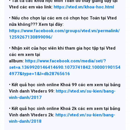
• Tất cả các khoá học Môn Toán do thầy giảng dạy tại
Vted các em vào link:
https://vted.vn/khoa-hoc.html
• Nếu cho chọn lại các em có chọn học Toán tại Vted
nữa không??? Xem tại đây:
https://www.facebook.com/groups/vted.vn/permalink/
1259267130899096/
• Nhận xét của học viên khi tham gia học tập tại Vted
các em xem tại
allbum:
https://www.facebook.com/media/set/?
set=a.1369920146414690.1073741842.10000190154
4977&type=1&l=db28765616
• Kết quả học sinh online Khoá 99 các em xem tại bảng
Vinh danh Vteders 99:
https://vted.vn/su-kien/bang-
vinh-danh/2017
• Kết quả học sinh online Khoá 2k các em xem tại bảng
Vinh danh Vteders 2k:
https://vted.vn/su-kien/bang-
vinh-danh/2018