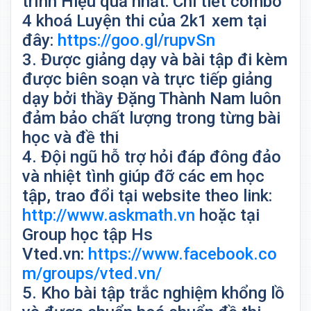
trình Hiệu quả nhất: Chi tiết combo
4 khoá Luyện thi của 2k1 xem tại
đây:
https://goo.gl/rupvSn
3. Được giảng dạy và bài tập đi kèm
được biên soạn và trực tiếp giảng
dạy bởi thầy Đặng Thành Nam luôn
đảm bảo chất lượng trong từng bài
học và đề thi
4. Đội ngũ hỗ trợ hỏi đáp đông đảo
và nhiệt tình giúp đỡ các em học
tập, trao đổi tại website theo link:
http://www.askmath.vn
hoặc tại
Group học tập Hs
Vted.vn:
https://www.facebook.co
m/groups/vted.vn/
5. Kho bài tập trắc nghiệm khổng lồ