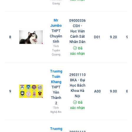
Giang
Mr
09000336
Jumbo
CSH -
THPT
Học Viện
Chuyên
Cảnh Sát
8
D01
9.20
9.2
tỉnh
Nhân Dân
Tỉnh
Đã
Tuyên
xác nhận
Quang
Trương
29031110
Tuấn
BKA - Đại
Khang
Học Bách
THPT
Khoa Hà
9
A00
9.00
8.7
Yên
Nội
Thành
Đã
2
xác nhận
Tỉnh
Nghệ An
Trương