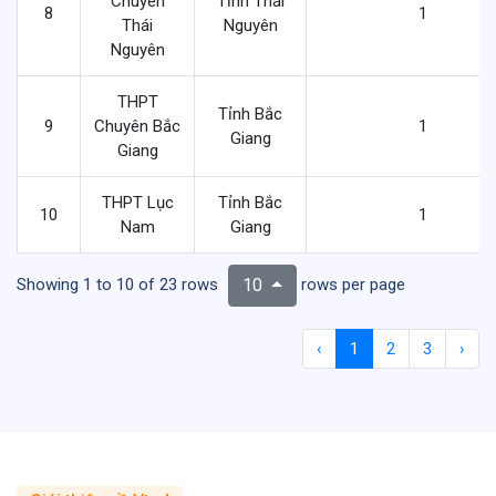
Chuyên
Tỉnh Thái
8
1
Thái
Nguyên
Nguyên
THPT
Tỉnh Bắc
9
Chuyên Bắc
1
Giang
Giang
THPT Lục
Tỉnh Bắc
10
1
Nam
Giang
Showing 1 to 10 of 23 rows
rows per page
10
‹
1
2
3
›