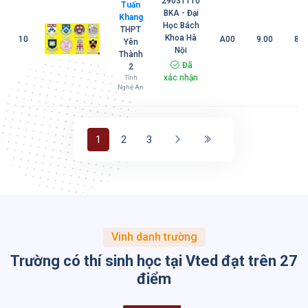
29031110
Tuấn
BKA - Đại
Khang
Học Bách
THPT
Khoa Hà
10
A00
9.00
8.7
Yên
Nội
Thành
Đã
2
xác nhận
Tỉnh
Nghệ An
1
2
3
Vinh danh trường
Trường có thí sinh học tại Vted đạt trên 27
điểm