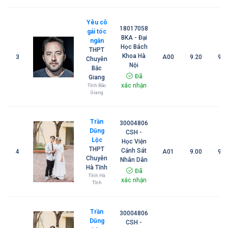
Yêu cô
18017058
gái tóc
BKA - Đại
ngắn
Học Bách
THPT
Khoa Hà
3
A00
9.20
9.5
Chuyên
Nội
Bắc
Đã
Giang
xác nhận
Tỉnh Bắc
Giang
Trần
30004806
Dũng
CSH -
Lộc
Học Viện
THPT
Cảnh Sát
4
A01
9.00
9.5
Chuyên
Nhân Dân
Hà Tĩnh
Đã
Tỉnh Hà
xác nhận
Tĩnh
Trần
30004806
Dũng
CSH -