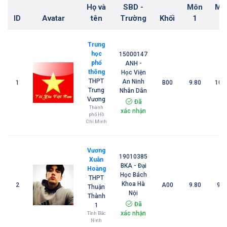
Họ và
SBD -
Môn
Mô
ID
Avatar
tên
Trường
Khối
1
2
Trung
học
15000147
phổ
ANH -
thông
Học Viện
THPT
An Ninh
1
B00
9.80
10.
Trưng
Nhân Dân
Vương
Đã
Thành
xác nhận
phố Hồ
Chí Minh
Vương
19010385
Xuân
BKA - Đại
Hoàng
Học Bách
THPT
Khoa Hà
2
A00
9.80
9.5
Thuận
Nội
Thành
Đã
1
xác nhận
Tỉnh Bắc
Ninh