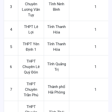
Chuyên
Tỉnh Ninh
3
1
Lương Văn
Bình
Tụy
THPT Lê
Tỉnh Thanh
4
1
Lợi
Hóa
THPT Yên
Tỉnh Thanh
5
1
Định 1
Hóa
THPT
Tỉnh Quảng
6
Chuyên Lê
1
Trị
Quý Đôn
THPT
Thành phố
7
Chuyên
1
Hải Phòng
Trần Phú
THPT