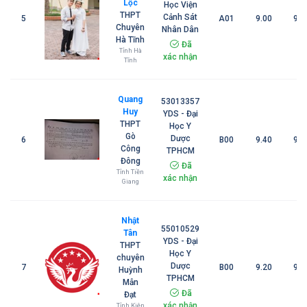
Lộc
Học Viện
THPT
Cảnh Sát
5
A01
9.00
9.5
Chuyên
Nhân Dân
Hà Tĩnh
Đã
Tỉnh Hà
xác nhận
Tĩnh
Quang
53013357
Huy
YDS - Đại
THPT
Học Y
Gò
Dược
6
B00
9.40
9.5
Công
TPHCM
Đông
Đã
Tỉnh Tiền
xác nhận
Giang
Nhật
55010529
Tân
YDS - Đại
THPT
Học Y
chuyên
Dược
7
B00
9.20
9.5
Huỳnh
TPHCM
Mẫn
Đã
Đạt
xác nhận
Tỉnh Kiên