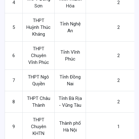
4
2
Sơn
Hóa
THPT
Tỉnh Nghệ
5
Huỳnh Thúc
2
An
Kháng
THPT
Tỉnh Vĩnh
6
Chuyên
2
Phúc
Vĩnh Phúc
THPT Ngô
Tỉnh Đồng
7
2
Quyền
Nai
THPT Châu
Tỉnh Bà Rịa
8
2
Thành
- Vũng Tàu
THPT
Thành phố
9
Chuyên
1
Hà Nội
KHTN