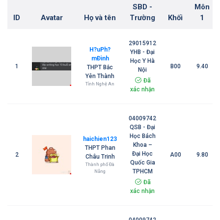
SBD -
Môn
ID
Avatar
Họ và tên
Trường
Khối
1
29015912
H?uPh?
YHB - Đại
mÐình
Học Y Hà
1
B00
9.40
THPT Bắc
Nội
Yên Thành
Đã
Tỉnh Nghệ An
xác nhận
04009742
QSB - Đại
Học Bách
haichien123
Khoa –
THPT Phan
Đại Học
2
A00
9.80
Châu Trinh
Quốc Gia
Thành phố Đà
TPHCM
Nẵng
Đã
xác nhận