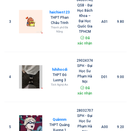
04009742
QSB - Đại
Học Bách
haichien123
Khoa –
THPT Phan
Đại Học
3
A01
9.80
Châu Trinh
Quốc Gia
Thành phố Đà
TPHCM
Nẵng
Đã
xác nhận
29024374
SPH - Đại
hihihocdi
Học Sư
THPT Đô
Phạm Hà
4
D01
9.00
Lương 3
Nội
Tỉnh Nghệ An
Đã
xác nhận
28032707
SPH - Đại
Quânnm
Học Sư
THPT Quảng
Phạm Hà
5
A00
9.20
Xương 1