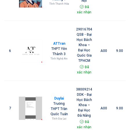
Nội
Tỉnh Thanh Hóa
Đã
xác nhận
29016704
QSB - Đại
Học Bách
ATTran
Khoa –
THPT Yên
Đại Học
6
A00
9.00
Thành 3
Quốc Gia
Tỉnh Nghệ An
TPHCM
Đã
xác nhận
38009214
DDK - Đại
Duylai
Học Bách
Trường
Khoa –
7
A00
9.00
THPT Trần
Đại Học
Quốc Tuấn
Đà Nẵng
Tỉnh Gia Lai
Đã
xác nhận