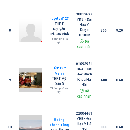
30013692
huyvted123
YDS - Đại
THPT
Học Y
Nguyễn
Dược
8
B00
9.20
Trãi-Ba Đình
TPHCM
Thành phố Hà
Đã
Nội
xác nhận
01092971
Trần Đức
BKA - Đại
Mạnh
Học Bách
THPT Mỹ
Khoa Hà
9
A00
8.60
Đức B
Nội
Thành phố Hà
Đã
Nội
xác nhận
22004463
YHB - Đại
Hoàng
Học Y Hà
Thanh Tùng
10
B00
8.60
Nội