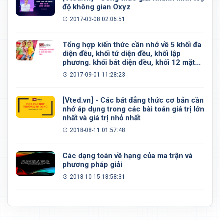
độ không gian Oxyz
2017-03-08 02:06:51
Tổng hợp kiến thức cần nhớ về 5 khối đa
diện đều, khối tứ diện đều, khối lập
phương. khối bát diện đều, khối 12 mặt
đều, khối 20 mặt đều
2017-09-01 11:28:23
[Vted.vn] - Các bất đẳng thức cơ bản cần
nhớ áp dụng trong các bài toán giá trị lớn
nhất và giá trị nhỏ nhất
2018-08-11 01:57:48
Các dạng toán về hạng của ma trận và
phương pháp giải
2018-10-15 18:58:31