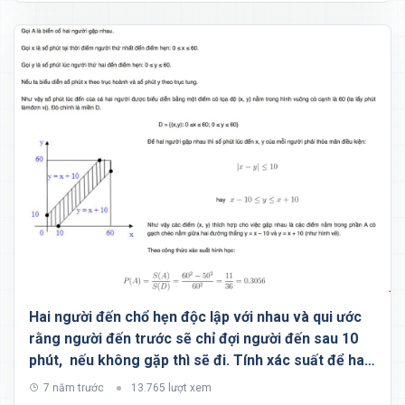
Hai người đến chổ hẹn độc lập với nhau và qui ước
rằng người đến trước sẽ chỉ đợi người đến sau 10
phút, nếu không gặp thì sẽ đi. Tính xác suất để hai
người có thể gặp nhau?
7 năm trước
13.765 lượt xem