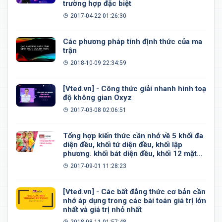
trường hợp đặc biệt
2017-04-22 01:26:30
Các phương pháp tính định thức của ma
trận
2018-10-09 22:34:59
[Vted.vn] - Công thức giải nhanh hình toạ
độ không gian Oxyz
2017-03-08 02:06:51
Tổng hợp kiến thức cần nhớ về 5 khối đa
diện đều, khối tứ diện đều, khối lập
phương. khối bát diện đều, khối 12 mặt
đều, khối 20 mặt đều
2017-09-01 11:28:23
[Vted.vn] - Các bất đẳng thức cơ bản cần
nhớ áp dụng trong các bài toán giá trị lớn
nhất và giá trị nhỏ nhất