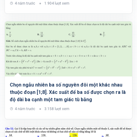
rằng CD luôn tiếp xúc với mặt cầu đường kính AB
4 năm trước
1.904 lượt xem
Chọn ngẫu nhiên ba số nguyên đôi một khác nhau
thuộc đoạn [1;8]. Xác suất để ba số được chọn ra là
độ dài ba cạnh một tam giác tù bằng
4 năm trước
3.158 lượt xem