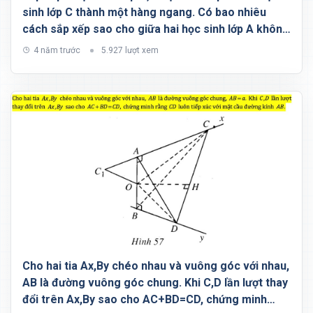
sinh lớp C thành một hàng ngang. Có bao nhiêu
cách sắp xếp sao cho giữa hai học sinh lớp A không
có học sinh lớp C?
4 năm trước
5.927 lượt xem
Cho hai tia Ax,By chéo nhau và vuông góc với nhau,
AB là đường vuông góc chung. Khi C,D lần lượt thay
đổi trên Ax,By sao cho AC+BD=CD, chứng minh