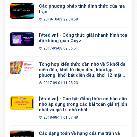
Các phương pháp tính định thức của ma
trận
2018-10-09 22:34:59
[Vted.vn] - Công thức giải nhanh hình toạ
độ không gian Oxyz
2017-03-08 02:06:51
Tổng hợp kiến thức cần nhớ về 5 khối đa
diện đều, khối tứ diện đều, khối lập
phương. khối bát diện đều, khối 12 mặt
đều, khối 20 mặt đều
2017-09-01 11:28:23
[Vted.vn] - Các bất đẳng thức cơ bản cần
nhớ áp dụng trong các bài toán giá trị lớn
nhất và giá trị nhỏ nhất
2018-08-11 01:57:48
Các dạng toán về hạng của ma trận và