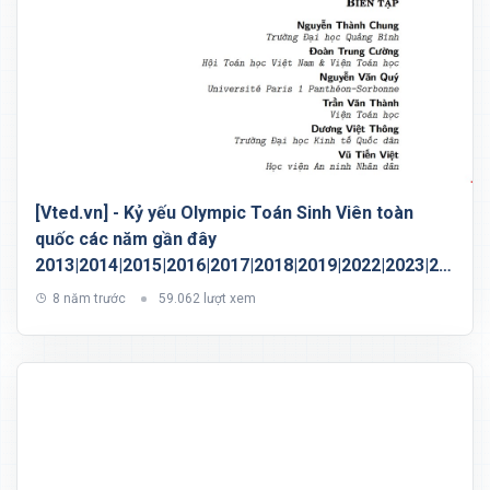
[Vted.vn] - Kỷ yếu Olympic Toán Sinh Viên toàn
quốc các năm gần đây
2013|2014|2015|2016|2017|2018|2019|2022|2023|20
24|2025
8 năm trước
59.062 lượt xem