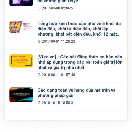
độ không gian Oxyz
2017-03-08 02:06:51
Tổng hợp kiến thức cần nhớ về 5 khối đa
diện đều, khối tứ diện đều, khối lập
phương. khối bát diện đều, khối 12 mặt
đều, khối 20 mặt đều
2017-09-01 11:28:23
[Vted.vn] - Các bất đẳng thức cơ bản cần
nhớ áp dụng trong các bài toán giá trị lớn
nhất và giá trị nhỏ nhất
2018-08-11 01:57:48
Các dạng toán về hạng của ma trận và
phương pháp giải
2018-10-15 18:58:31