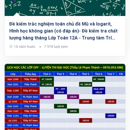
Đề kiểm trắc nghiệm toán chủ đề Mũ và logarit,
Hình học không gian (có đáp án)- Đề kiểm tra chất
lượng hàng tháng Lớp Toán 12A - Trung tâm Trí
Tuệ Sóc Sơn
10 năm trước
7.978 lượt xem