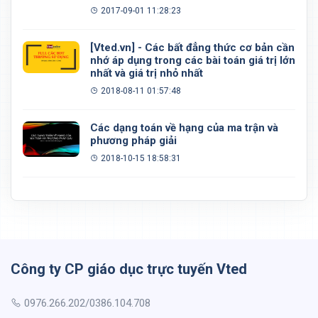
đều, khối 20 mặt đều
2017-09-01 11:28:23
[Vted.vn] - Các bất đẳng thức cơ bản cần
nhớ áp dụng trong các bài toán giá trị lớn
nhất và giá trị nhỏ nhất
2018-08-11 01:57:48
Các dạng toán về hạng của ma trận và
phương pháp giải
2018-10-15 18:58:31
Công ty CP giáo dục trực tuyến Vted
0976.266.202/0386.104.708