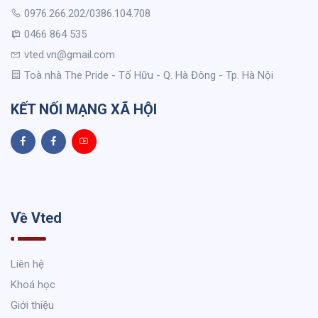
0976.266.202/0386.104.708
0466 864 535
vted.vn@gmail.com
Toà nhà The Pride - Tố Hữu - Q. Hà Đông - Tp. Hà Nội
KẾT NỐI MẠNG XÃ HỘI
Về Vted
Liên hệ
Khoá học
Giới thiệu