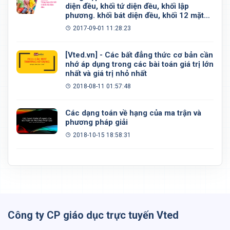
diện đều, khối tứ diện đều, khối lập
phương. khối bát diện đều, khối 12 mặt
đều, khối 20 mặt đều
2017-09-01 11:28:23
[Vted.vn] - Các bất đẳng thức cơ bản cần
nhớ áp dụng trong các bài toán giá trị lớn
nhất và giá trị nhỏ nhất
2018-08-11 01:57:48
Các dạng toán về hạng của ma trận và
phương pháp giải
2018-10-15 18:58:31
Công ty CP giáo dục trực tuyến Vted