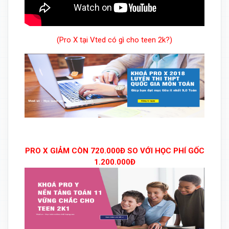
(Pro X tại Vted có gì cho teen 2k?)
PRO X GIẢM CÒN 720.000Đ SO VỚI HỌC PHÍ GỐC
1.200.000Đ