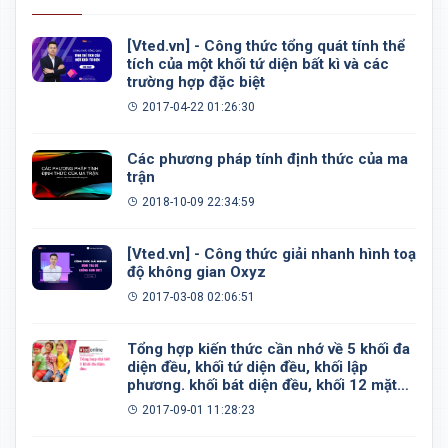
[Vted.vn] - Công thức tổng quát tính thể
tích của một khối tứ diện bất kì và các
trường hợp đặc biệt
2017-04-22 01:26:30
Các phương pháp tính định thức của ma
trận
2018-10-09 22:34:59
[Vted.vn] - Công thức giải nhanh hình toạ
độ không gian Oxyz
2017-03-08 02:06:51
Tổng hợp kiến thức cần nhớ về 5 khối đa
diện đều, khối tứ diện đều, khối lập
phương. khối bát diện đều, khối 12 mặt
đều, khối 20 mặt đều
2017-09-01 11:28:23