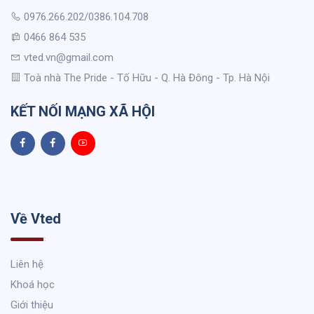
0976.266.202/0386.104.708
0466 864 535
vted.vn@gmail.com
Toà nhà The Pride - Tố Hữu - Q. Hà Đông - Tp. Hà Nội
KẾT NỐI MẠNG XÃ HỘI
Về Vted
Liên hệ
Khoá học
Giới thiệu