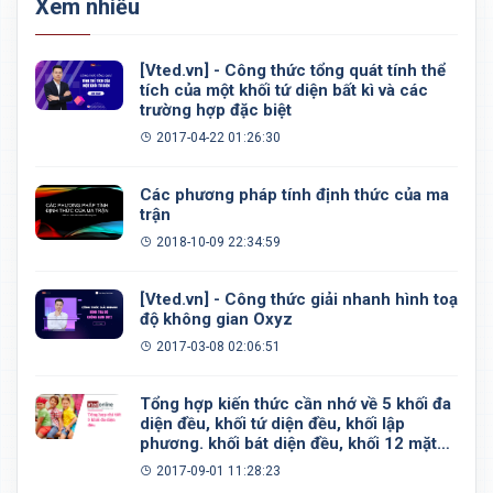
Xem nhiều
[Vted.vn] - Công thức tổng quát tính thể
tích của một khối tứ diện bất kì và các
trường hợp đặc biệt
2017-04-22 01:26:30
Các phương pháp tính định thức của ma
trận
2018-10-09 22:34:59
[Vted.vn] - Công thức giải nhanh hình toạ
độ không gian Oxyz
2017-03-08 02:06:51
Tổng hợp kiến thức cần nhớ về 5 khối đa
diện đều, khối tứ diện đều, khối lập
phương. khối bát diện đều, khối 12 mặt
đều, khối 20 mặt đều
2017-09-01 11:28:23