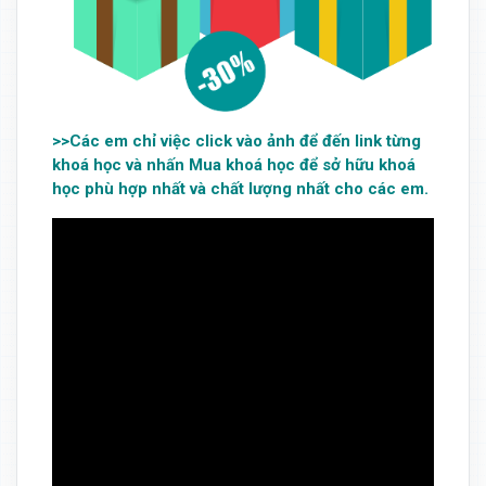
>>Các em chỉ việc click vào ảnh để đến link từng
khoá học và nhấn Mua khoá học để sở hữu khoá
học phù hợp nhất và chất lượng nhất cho các em.