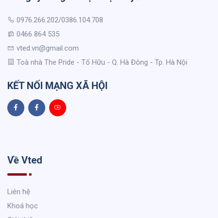
0976.266.202/0386.104.708
0466 864 535
vted.vn@gmail.com
Toà nhà The Pride - Tố Hữu - Q. Hà Đông - Tp. Hà Nội
KẾT NỐI MẠNG XÃ HỘI
Về Vted
Liên hệ
Khoá học