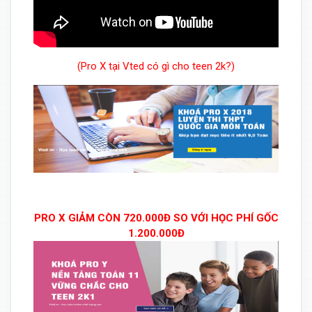
(Pro X tại Vted có gì cho teen 2k?)
PRO X GIẢM CÒN 720.000Đ SO VỚI HỌC PHÍ GỐC
1.200.000Đ