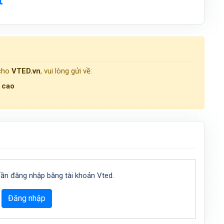
 cho
VTED.vn
, vui lòng gửi về:
g cao
cần đăng nhập bằng tài khoản Vted.
Đăng nhập