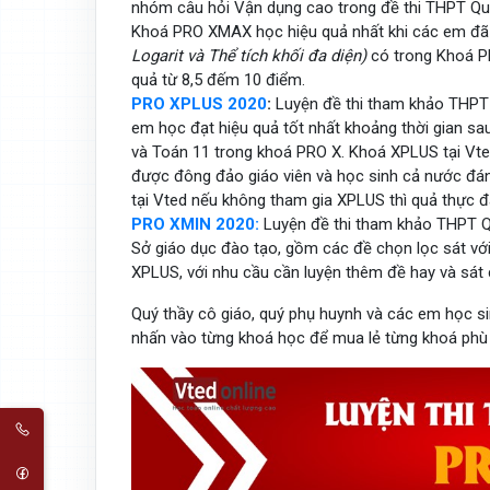
nhóm câu hỏi Vận dụng cao trong đề thi THPT Quố
Khoá PRO XMAX học hiệu quả nhất khi các em đã 
Logarit và Thể tích khối đa diện)
có trong Khoá PR
quả từ 8,5 đếm 10 điểm.
PRO XPLUS 2020
:
Luyện đề thi tham khảo THPT
em học đạt hiệu quả tốt nhất khoảng thời gian sa
và Toán 11 trong khoá PRO X. Khoá XPLUS tại Vte
được đông đảo giáo viên và học sinh cả nước đán
tại Vted nếu không tham gia XPLUS thì quả thực đ
PRO XMIN 2020:
Luyện đề thi tham khảo THPT 
Sở giáo dục đào tạo, gồm các đề chọn lọc sát vớ
XPLUS, với nhu cầu cần luyện thêm đề hay và sát
Quý thầy cô giáo, quý phụ huynh và các em học 
nhấn vào từng khoá học để mua lẻ từng khoá phù 