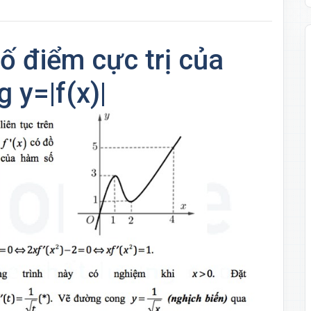
số điểm cực trị của
 y=|f(x)|