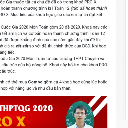
c Gia thuộc tất cả chủ đề đã có trong khoá PRO X.
hoàn thành chương trình kì I Toán 12
(tức đã hoàn thành
O X. Mục tiêu của khoá học giúp các em tự tin đạt kết
 Quốc Gia 2020 Môn Toán gồm 20 đề 2020. Khoá này các
u tết âm lịch và cơ bản hoàn thành chương trình Toán 12
d đã được khẳng định qua các năm gần đây khi đề thi
h giá ra
rất sát
so với đề thi chính thức của BGD. Khi học
áng tiếc.
Quốc Gia 2020 Môn Toán từ các trường THPT Chuyên và
i cấu trúc của bộ công bố. Khoá này bổ trợ cho khoá PRO
 cấu trúc.
sinh có thể mua
Combo
gồm cả 4 khoá học cùng lúc hoặc
hợp với năng lực và nhu cầu bản thân.