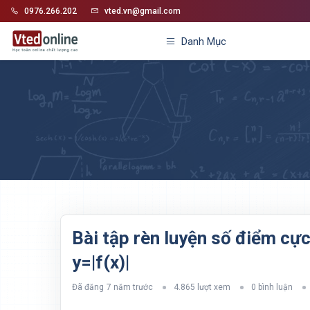
0976.266.202
vted.vn@gmail.com
Danh Mục
Bài tập rèn luyện số điểm cực
y=|f(x)|
Đã đăng
7 năm trước
4.865 lượt xem
0 bình luận