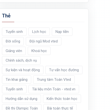
Thẻ
Tuyển sinh
Lịch học
Nạp tiền
Đời sống
Đội ngũ Mod vted
Giảng viên
Khoá học
Chính sách, dịch vụ
Sự kiện và hoạt động
Tư vấn học đường
Tin khai giảng
Trung tâm Toán Vted
Tuyển sinh
Tài liệu môn Toán - vted.vn
Hướng dẫn sử dụng
Kiến thức toán học
Đề thi Olympic Toán
Bài toán thực tế