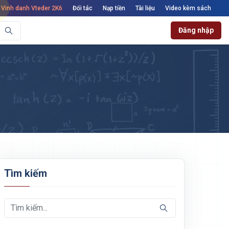
Vinh danh Vteder 2K6
Đối tác
Nạp tiền
Tài liệu
Video kèm sách
Đăng nhập
Tìm kiếm