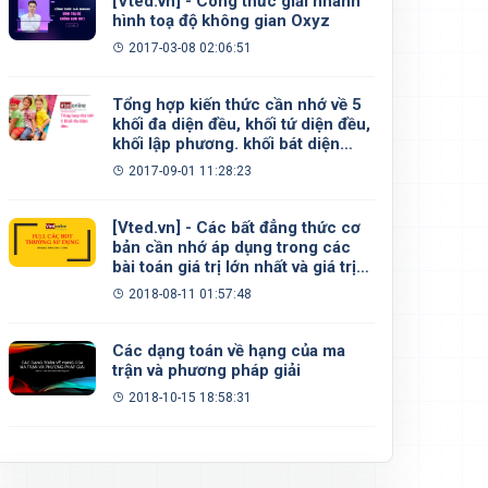
[Vted.vn] - Công thức giải nhanh
hình toạ độ không gian Oxyz
2017-03-08 02:06:51
Tổng hợp kiến thức cần nhớ về 5
khối đa diện đều, khối tứ diện đều,
khối lập phương. khối bát diện
đều, khối 12 mặt đều, khối 20 mặt
2017-09-01 11:28:23
đều
[Vted.vn] - Các bất đẳng thức cơ
bản cần nhớ áp dụng trong các
bài toán giá trị lớn nhất và giá trị
nhỏ nhất
2018-08-11 01:57:48
Các dạng toán về hạng của ma
trận và phương pháp giải
2018-10-15 18:58:31