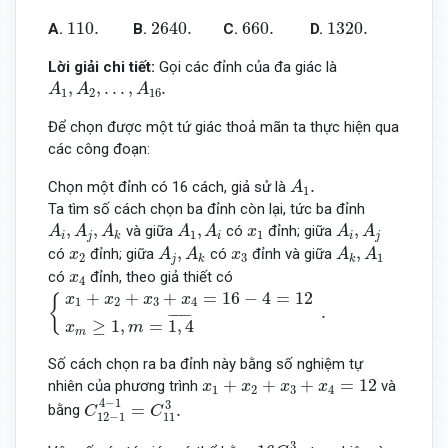
110.
2640.
660.
1320.
110.
2640.
660.
1320.
A.
B.
C.
D.
Lời giải chi tiết:
Gọi các đỉnh của đa giác là
A
1
,
A
2
,
.
.
.
,
A
16
.
,
,
.
.
.
,
.
A
A
A
1
2
16
Để chọn được một tứ giác thoả mãn ta thực hiện qua
các công đoạn:
A
1
.
.
Chọn một đỉnh có 16 cách, giả sử là
A
1
Ta tìm số cách chọn ba đỉnh còn lại, tức ba đỉnh
A
i
,
A
j
,
A
k
A
1
,
A
i
A
i
,
A
j
x
1
,
,
,
,
và giữa
có
đỉnh; giữa
A
A
A
A
A
x
A
A
1
1
i
j
i
i
j
k
A
j
,
A
k
A
k
,
A
1
x
2
x
3
,
,
có
đỉnh; giữa
có
đỉnh và giữa
x
A
A
x
A
A
2
3
1
j
k
k
x
4
có
đỉnh, theo giả thiết có
x
4
{
x
1
+
x
2
+
x
3
+
x
4
=
16
−
4
=
12
x
m
≥
1
,
m
=
1
,
4
¯
.
+
+
+
=
16
−
4
=
12
x
x
x
x
{
1
2
3
4
.
¯
¯¯¯¯¯¯
¯
≥
1
,
=
1
,
4
x
m
m
Số cách chọn ra ba đỉnh này bằng số nghiệm tự
x
1
+
x
2
+
x
3
+
x
4
=
12
+
+
+
=
12
nhiên của phương trình
và
x
x
x
x
1
2
3
4
C
12
−
1
4
−
1
=
C
11
3
.
4
−
1
3
=
.
bằng
C
C
12
−
1
11
16
C
11
3
,
3