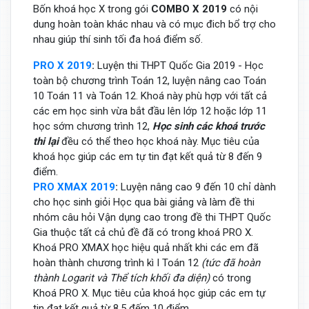
Bốn khoá học X trong gói
COMBO X 2019
có nội
dung hoàn toàn khác nhau và có mục đich bổ trợ cho
nhau giúp thí sinh tối đa hoá điểm số.
PRO X 2019
:
Luyện thi THPT Quốc Gia 2019 - Học
toàn bộ chương trình Toán 12, luyện nâng cao Toán
10 Toán 11 và Toán 12. Khoá này phù hợp với tất cả
các em học sinh vừa bắt đầu lên lớp 12 hoặc lớp 11
học sớm chương trình 12,
Học sinh các khoá trước
thi lại
đều có thể theo học khoá này. Mục tiêu của
khoá học giúp các em tự tin đạt kết quả từ 8 đến 9
điểm.
PRO XMAX 2019
:
Luyện nâng cao 9 đến 10 chỉ dành
cho học sinh giỏi Học qua bài giảng và làm đề thi
nhóm câu hỏi Vận dụng cao trong đề thi THPT Quốc
Gia thuộc tất cả chủ đề đã có trong khoá PRO X.
Khoá PRO XMAX học hiệu quả nhất khi các em đã
hoàn thành chương trình kì I Toán 12
(tức đã hoàn
thành Logarit và Thể tích khối đa diện)
có trong
Khoá PRO X. Mục tiêu của khoá học giúp các em tự
tin đạt kết quả từ 8,5 đếm 10 điểm.