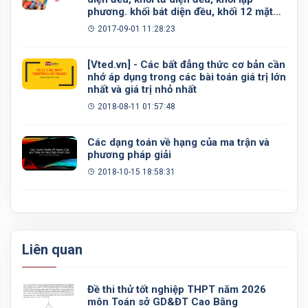
phương. khối bát diện đều, khối 12 mặt
đều, khối 20 mặt đều
2017-09-01 11:28:23
[Vted.vn] - Các bất đẳng thức cơ bản cần
nhớ áp dụng trong các bài toán giá trị lớn
nhất và giá trị nhỏ nhất
2018-08-11 01:57:48
Các dạng toán về hạng của ma trận và
phương pháp giải
2018-10-15 18:58:31
Liên quan
Đề thi thử tốt nghiệp THPT năm 2026
môn Toán sở GD&ĐT Cao Bằng