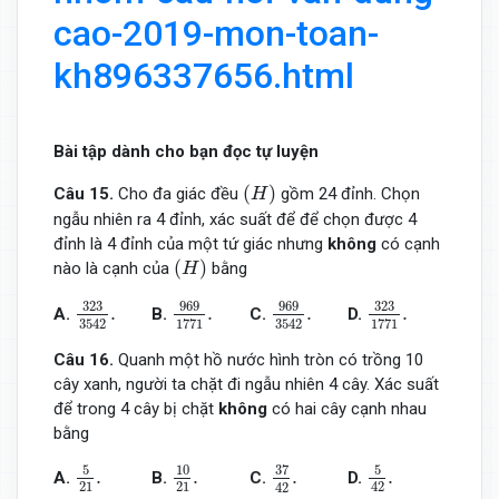
cao-2019-mon-toan-
kh896337656.html
Bài tập dành cho bạn đọc tự luyện
(
H
)
(
)
Câu 15.
Cho đa giác đều
gồm 24 đỉnh. Chọn
H
ngẫu nhiên ra 4 đỉnh, xác suất để để chọn được 4
đỉnh là 4 đỉnh của một tứ giác nhưng
không
có cạnh
(
H
)
(
)
nào là cạnh của
bằng
H
323
3542
.
969
1771
.
969
3542
.
323
1771
.
323
969
969
323
.
.
.
.
A.
C.
B.
D.
3542
1771
3542
1771
Câu 16.
Quanh một hồ nước hình tròn có trồng 10
cây xanh, người ta chặt đi ngẫu nhiên 4 cây. Xác suất
để trong 4 cây bị chặt
không
có hai cây cạnh nhau
bằng
5
21
.
10
21
.
37
42
.
5
42
.
5
10
37
5
.
.
.
.
A.
B.
D.
C.
21
21
42
42