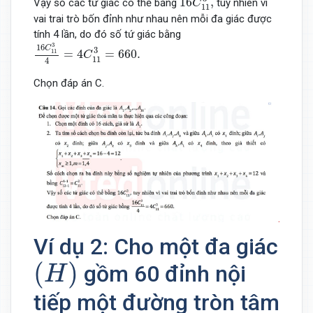
16
,
Vậy số các tứ giác có thể bằng
tuy nhiên vì
C
11
vai trai trò bốn đỉnh như nhau nên mỗi đa giác được
tính 4 lần, do đó số tứ giác bằng
16
C
11
3
4
=
4
C
11
3
=
660.
3
16
C
3
=
4
=
660.
11
C
11
4
Chọn đáp án C.
Ví dụ 2: Cho một đa giác
(
H
)
(
)
gồm 60 đỉnh nội
H
tiếp một đường tròn tâm