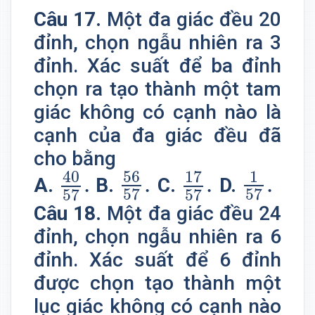
Câu 17.
Một đa giác đều 20
đỉnh, chọn ngẫu nhiên ra 3
đỉnh. Xác suất để ba đỉnh
chọn ra tạo thành một tam
giác không có cạnh nào là
cạnh của đa giác đều đã
cho bằng
40
57
.
56
57
.
17
57
.
1
57
.
56
17
40
1
.
.
.
.
D.
B.
C.
A.
57
57
57
57
Câu 18.
Một đa giác đều 24
đỉnh, chọn ngẫu nhiên ra 6
đỉnh. Xác suất để 6 đỉnh
được chọn tạo thành một
lục giác không có cạnh nào