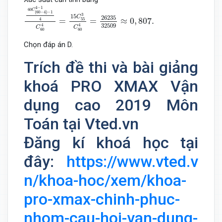
60
C
(
60
−
4
)
−
1
4
−
1
4
C
60
4
=
15
C
55
3
C
60
4
=
26235
3250
4
−
1
60
C
(
60
−
4
)
−
1
3
15
C
26235
=
=
≈
0
,
807.
55
4
32509
4
4
C
C
60
60
Chọn đáp án D.
Trích đề thi và bài giảng
khoá PRO XMAX Vận
dụng cao 2019 Môn
Toán tại Vted.vn
Đăng kí khoá học tại
đây:
https://www.vted.v
n/khoa-hoc/xem/khoa-
pro-xmax-chinh-phuc-
nhom-cau-hoi-van-dung-