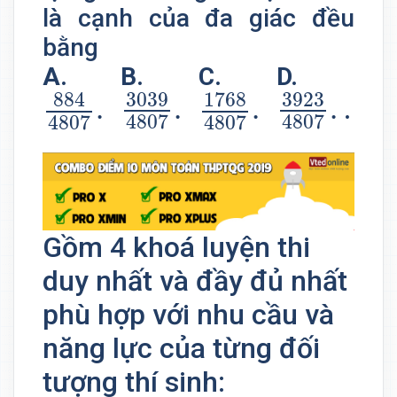
là cạnh của đa giác đều
bằng
A.
B.
C.
D.
884
4807
3039
.
4807
1768
.
4807
3923
.
480
884
3039
1768
3923
.
.
.
.
.
4807
4807
4807
4807
Gồm 4 khoá luyện thi
duy nhất và đầy đủ nhất
phù hợp với nhu cầu và
năng lực của từng đối
tượng thí sinh: