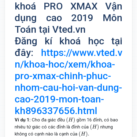
khoá PRO XMAX Vận
dụng cao 2019 Môn
Toán tại Vted.vn
Đăng kí khoá học tại
đây:
https://www.vted.v
n/khoa-hoc/xem/khoa-
pro-xmax-chinh-phuc-
nhom-cau-hoi-van-dung-
cao-2019-mon-toan-
kh896337656.html
(
H
)
(
)
Ví dụ 1:
Cho đa giác đều
gồm 16 đỉnh, có bao
H
(
H
)
(
)
nhiêu tứ giác có các đỉnh là đỉnh của
nhưng
H
(
H
)
.
(
)
.
không có cạnh nào là cạnh của
H