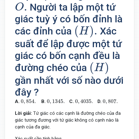
O
.
.
Người ta lập một tứ
O
giác tuỳ ý có bốn đỉnh là
(
H
)
.
(
)
.
các đỉnh của
Xác
H
suất để lập được một tứ
giác có bốn cạnh đều là
(
H
)
(
)
đường chéo của
H
gần nhất với số nào dưới
đây ?
0
,
854.
0
,
1345.
0
,
4035.
0
,
807.
0
,
854.
0
,
1345.
0
,
4035.
0
,
807.
A.
B.
C.
D.
Lời giải:
Tứ giác có các cạnh là đường chéo của đa
giác tương đương với tứ giác không có cạnh nào là
cạnh của đa giác.
Xác suất cần tính bằng