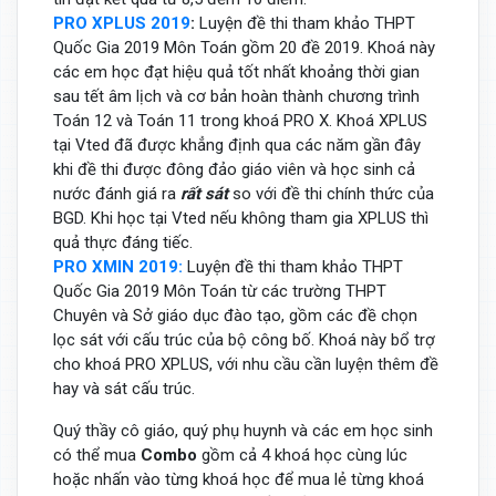
PRO XPLUS 2019
:
Luyện đề thi tham khảo THPT
Quốc Gia 2019 Môn Toán gồm 20 đề 2019. Khoá này
các em học đạt hiệu quả tốt nhất khoảng thời gian
sau tết âm lịch và cơ bản hoàn thành chương trình
Toán 12 và Toán 11 trong khoá PRO X. Khoá XPLUS
tại Vted đã được khẳng định qua các năm gần đây
khi đề thi được đông đảo giáo viên và học sinh cả
nước đánh giá ra
rất sát
so với đề thi chính thức của
BGD. Khi học tại Vted nếu không tham gia XPLUS thì
quả thực đáng tiếc.
PRO XMIN 2019:
Luyện đề thi tham khảo THPT
Quốc Gia 2019 Môn Toán từ các trường THPT
Chuyên và Sở giáo dục đào tạo, gồm các đề chọn
lọc sát với cấu trúc của bộ công bố. Khoá này bổ trợ
cho khoá PRO XPLUS, với nhu cầu cần luyện thêm đề
hay và sát cấu trúc.
Quý thầy cô giáo, quý phụ huynh và các em học sinh
có thể mua
Combo
gồm cả 4 khoá học cùng lúc
hoặc nhấn vào từng khoá học để mua lẻ từng khoá